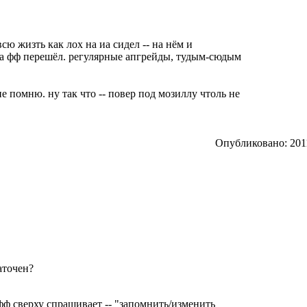
 всю жизть как лох на иа сидел -- на нём и
- на фф перешёл. регулярные апгрейды, тудым-сюдым
 не помню. ну так что -- повер под мозиллу чтоль не
Опубликовано: 2011
аточен?
й фф сверху спрашивает -- "запомнить/изменить