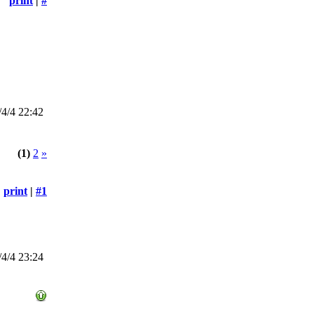
print
|
#
4/4 22:42
(1)
2
»
print
|
#1
4/4 23:24