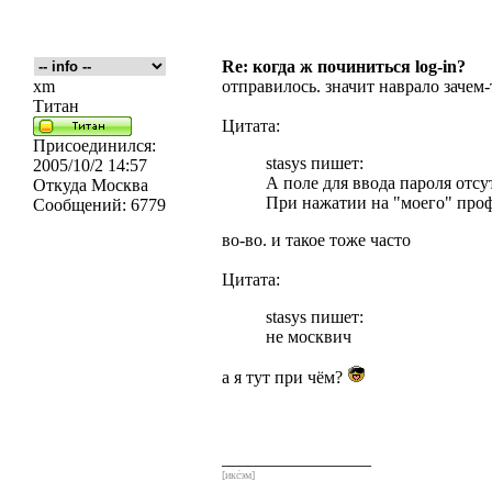
Re: когда ж починиться log-in?
xm
отправилось. значит наврало зачем-
Титан
Цитата:
Присоединился:
stasys пишет:
2005/10/2 14:57
А поле для ввода пароля отсут
Откуда
Москва
При нажатии на "моего" проф
Сообщений:
6779
во-во. и такое тоже часто
Цитата:
stasys пишет:
не москвич
а я тут при чём?
_________________
[икс́эм]