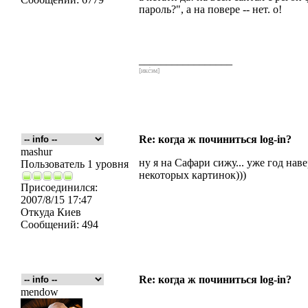
пароль?", а на повере -- нет. о!
_________________
[икс́эм]
Re: когда ж починиться log-in?
mashur
ну я на Сафари сижу... уже год на
Пользователь 1 уровня
некоторых картинок)))
Присоединился:
2007/8/15 17:47
Откуда
Киев
Сообщений:
494
Re: когда ж починиться log-in?
mendow