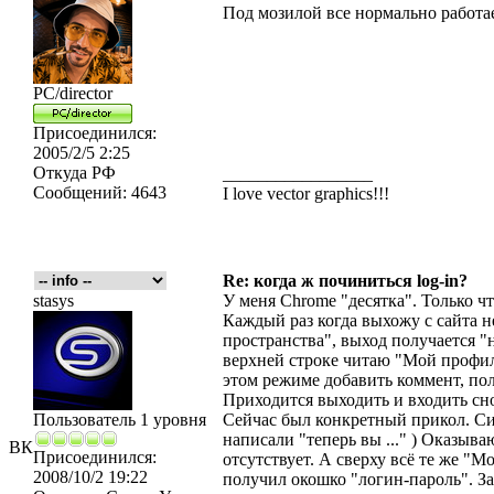
Под мозилой все нормально работае
PC/director
Присоединился:
2005/2/5 2:25
Откуда
РФ
_________________
Сообщений:
4643
I love vector graphics!!!
Re: когда ж починиться log-in?
stasys
У меня Chrome "десятка". Только ч
Каждый раз когда выхожу с сайта н
пространства", выход получается "
верхней строке читаю "Мой профиль
этом режиме добавить коммент, по
Приходится выходить и входить сн
Пользователь 1 уровня
Сейчас был конкретный прикол. Си
написали "теперь вы ..." ) Оказыва
ВК
Присоединился:
отсутствует. А сверху всё те же "
2008/10/2 19:22
получил окошко "логин-пароль". За