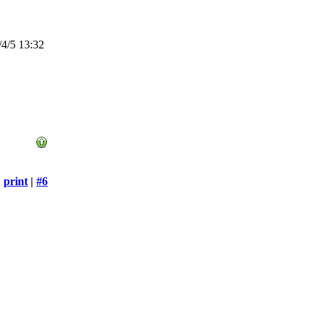
4/5 13:32
print
|
#6