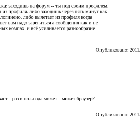
ска: заходишь на форум -- ты под своим профилем.
л из профиля. либо заходишь через пять минут как
азлогинено. либо вылетает из профиля когда
ет вам надо зарегиться а сообщения как и не
зных компах. и всё усиливается разнообразие
Опубликовано: 2011/
ет... раз в пол-года может... может браузер?
Опубликовано: 2011/