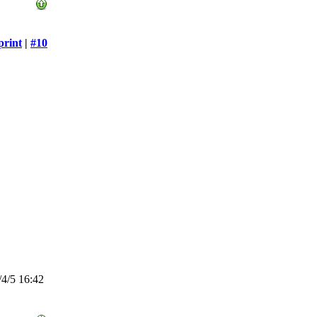
print
|
#10
4/5 16:42