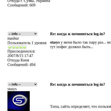
Откуда
г. Сумы, Украина
Сообщений:
609
Re: когда ж починиться log-in?
mashur
stasys
у меня было так пару раз... м
Пользователь 1 уровня
тут пофиг должно быть...
Присоединился:
2007/8/15 17:47
Откуда
Киев
Сообщений:
494
Re: когда ж починиться log-in?
stasys
Типа, сайть определяет, что пользо