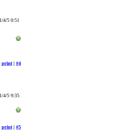
/4/5 0:51
print
|
#4
/4/5 9:35
print
|
#5