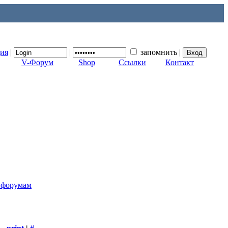
ция
|
|
запомнить
|
V-Форум
Shop
Ссылки
Контакт
к форумам