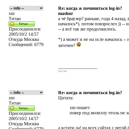
Re: когда ж починиться log-in?
xm
mashur
Титан
а чё браузер? раньше, года 4 назад,
началось*). потом повзрослел )) -
Присоединился:
-- а всё так же продолжилось.
2005/10/2 14:57
Откуда
Москва
*) а может и не на осле началось --
Сообщений:
6779
заточен?
_________________
[икс́эм]
Re: когда ж починиться log-in?
xm
Цитата:
Титан
xm пишет:
повер под мозиллу чтоль не з
Присоединился:
2005/10/2 14:57
Откуда
Москва
а кстати да! на всех сайтах с рего
Сообщений:
6779