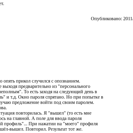
т.
Опубликовано: 2011/
то опять прикол случился с опознанием.
е выходя предварительно из "персонального
неполным". То есть заходя на следующий день в
" и т.д. Окно пароля спрятано. Но при попытке в
лучаю предложение войти под своим паролем.
ова.
туация повторилась. Я "вышел" (то есть мне
юсь на главной. А поле для ввода пароля
Мой профиль"... При нажатии на "моего" профиля
шёл-вышел. Повторил. Результат тот же.