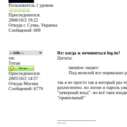
Пользователь 1 уровня
Присоединился:
2008/10/2 19:22
Откуда
г. Сумы, Украина
Сообщений:
609
Re: когда ж починиться log-in?
xm
Цитата:
Титан
mendow пишет:
Под мозилой все нормально р
Присоединился:
2005/10/2 14:57
так я не просто так в который раз т
Откуда
Москва
разлогинено. но логин и пароль уж
Сообщений:
6779
"неверный вход". но всё таки входи
"правильный"
_________________
[икс́эм]