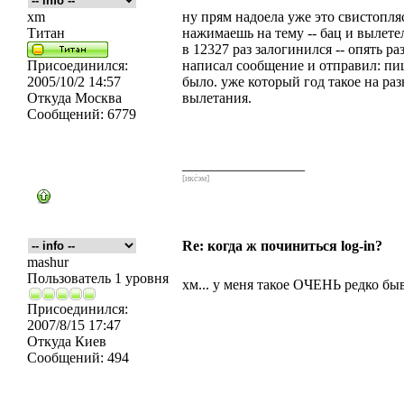
xm
ну прям надоела уже это свистопля
Титан
нажимаешь на тему -- бац и вылете
в 12327 раз залогинился -- опять р
Присоединился:
написал сообщение и отправил: пиш
2005/10/2 14:57
было. уже который год такое на ра
Откуда
Москва
вылетания.
Сообщений:
6779
_________________
[икс́эм]
Re: когда ж починиться log-in?
mashur
Пользователь 1 уровня
хм... у меня такое ОЧЕНЬ редко быва
Присоединился:
2007/8/15 17:47
Откуда
Киев
Сообщений:
494