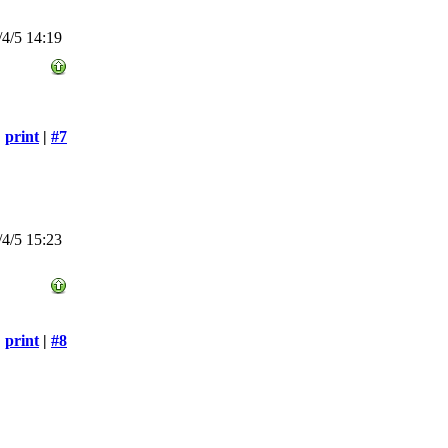
4/5 14:19
print
|
#7
4/5 15:23
print
|
#8