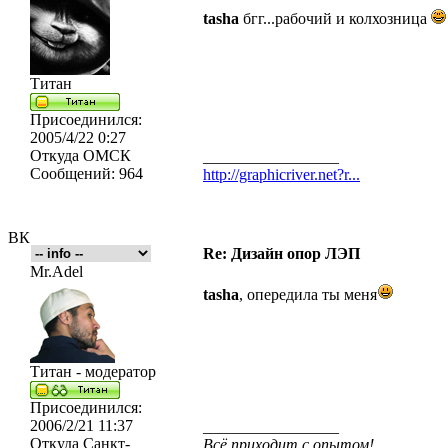
tasha
бгг...рабочий и колхозница
Титан
Присоединился:
2005/4/22 0:27
Откуда
ОМСК
_________________
Сообщений:
964
http://graphicriver.net?r...
ВК
Re: Дизайн опор ЛЭП
Mr.Adel
tasha
, опередила ты меня
Титан - модератор
Присоединился:
2006/2/21 11:37
_________________
Откуда
Санкт-
Всё приходит с опытом!