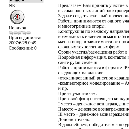
NP.
Предлагаем Вам принять участие в 
высоковольтных линий электропер
Задача: создать эскизный проект о
Работы принимаются от одного уча
и многогранные опоры.
Новичок
Конструкция по каждому направле
возможность изменения масштаба в
Присоединился:
мачт и опор, в зависимости от про
2007/6/28 0:49
сложных технологичных форм.
Сообщений:
0
Сроки участия/размещения работ в к
Подробная информация, контакты и
сайте pylon-create.ru
Работы принимаются в формате JPE
следующих вариантах:
•отсканированный рисунок каранда
•компьютерное моделирование – Auto
и пр.
Призы участникам:
Призовой фонд настоящего конкурс
I место – денежное вознаграждение 
II место – денежное вознаграждение
III место – денежное вознаграждени
Дополнительно:
В дальнейшем, победителям конкур