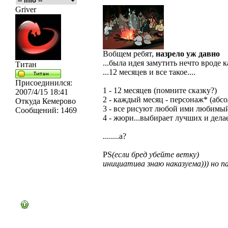
Griver
Вобщем ребят,
назрело уж давно
...была идея замутить нечто вроде 
Титан
...12 месяцев и все такое....
Присоединился:
1 - 12 месяцев (помните сказку?)
2007/4/15 18:41
2 - каждый месяц - персонаж* (абс
Откуда
Кемерово
3 - все рисуют любой ими любимый
Сообщений:
1469
4 - жюри...выбирает лучших и дел
........а?
PS
(если бред убейте ветку)
инициатива знаю наказуема))) но п