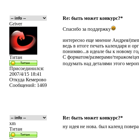
Re: быть может конкурс?*
Griver
Спасибо за поддержку
интересно еще мнение Андрея/(me
ведь в итоге печать календаря и ор
понимяю...в идеале бы к новому год
С форматом/размерами/тиражом/цен
Титан
подумать над деталями этого меро
Присоединился:
2007/4/15 18:41
Откуда
Кемерово
Сообщений:
1469
Re: быть может конкурс?*
xm
ну идея не нова. был календ повера
Титан