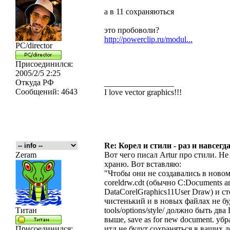
а в 11 сохраняються
это пробоволи?
http://powerclip.ru/modul...
PC/director
Присоединился:
2005/2/5 2:25
Откуда
РФ
_________________
Сообщений:
4643
I love vector graphics!!!
Re: Корел и стили - раз и навсегда
Zeram
Вот чего писал Artur про стили. Не
храню. Вот вставляю:
"Чтобы они не создавались в новом
coreldrw.cdt (обычно C:Documents a
DataCorelGraphics11User Draw) и ст
чистенький и в новых файлах не бу
Титан
tools/options/style/ должно быть два
выше, save as for new document. уб
Присоединился:
итд не будут сохраняться в ваших 