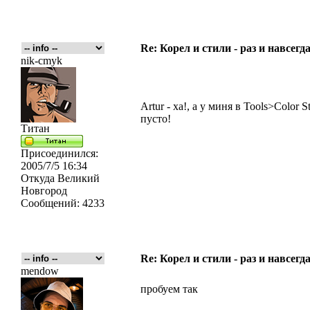
Re: Корел и стили - раз и навсегда
nik-cmyk
Artur - ха!, а у миня в Tools>Color 
пусто!
Титан
Присоединился:
2005/7/5 16:34
Откуда
Великий
Новгород
Сообщений:
4233
Re: Корел и стили - раз и навсегда
mendow
пробуем так