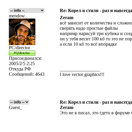
Re: Корел и стили - раз и навсегда
mendow
Zeram
всё зависит от количества и сложн
сверять надо простые файлы
напримр нарисуй три кубика и сох
он у тебя весит 100 кб то это не по
а если 10 кб то всё впорядке
PC/director
Присоединился:
2005/2/5 2:25
Откуда
РФ
_________________
Сообщений:
4643
I love vector graphics!!!
Re: Корел и стили - раз и навсегда
Guest_
Zeram
Это не я писал, это гдето в форуме