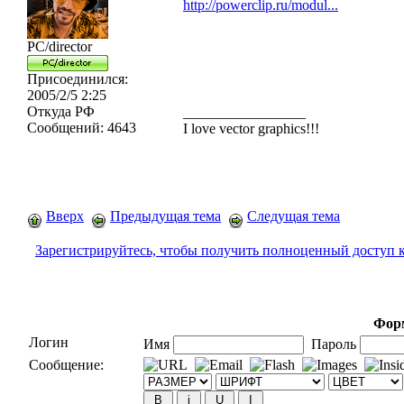
http://powerclip.ru/modul...
PC/director
Присоединился:
2005/2/5 2:25
Откуда
РФ
_________________
Сообщений:
4643
I love vector graphics!!!
Вверх
Предыдущая тема
Следущая тема
Зарегистрируйтесь, чтобы получить полноценный доступ 
Форм
Логин
Имя
Пароль
Сообщение: