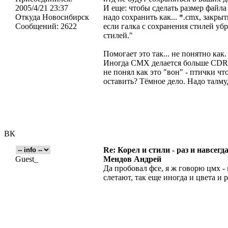
2005/4/21 23:37
И еще: чтобы сделать размер файл
Откуда
Новосибирск
надо сохранить как... *.cmx, закрыт
Сообщений:
2622
если галка с сохранения стилей уб
стилей."
Помогает это так... не понятно как
Иногда CMX делается больше CDR`а.
не понял как это "вон" - птички чт
оставить? Тёмное дело. Надо талму
ВК
Re: Корел и стили - раз и навсегда
Guest_
Мендов Андрей
Да пробовал фсе, я ж говорю цмх - 
слетают, так еще иногда и цвета и