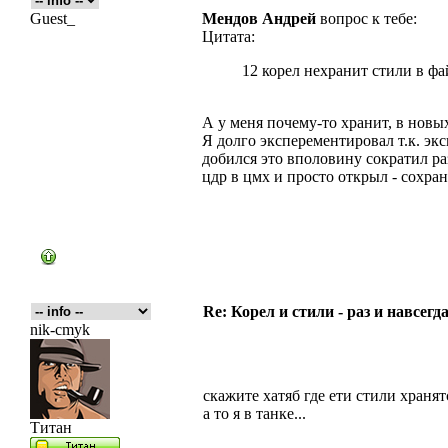
Guest_
Мендов Андрей
вопрос к тебе:
Цитата:
12 корел нехранит стили в фа
А у меня почему-то хранит, в новых
Я долго эксперементировал т.к. эк
добился это вполовину сократил ра
цдр в цмх и просто открыл - сохран
Re: Корел и стили - раз и навсегда
nik-cmyk
скажите хатяб где ети стили хранятс
а то я в танке...
Титан