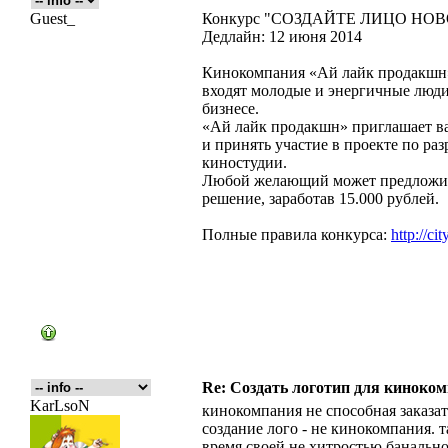
Guest_
Конкурс "СОЗДАЙТЕ ЛИЦО Н
Дедлайн: 12 июня 2014
Кинокомпания «Ай лайк продакшн»
входят молодые и энергичные люди
бизнесе.
«Ай лайк продакшн» приглашает ва
и принять участие в проекте по ра
киностудии.
Любой желающий может предложить
решение, заработав 15.000 рублей.
Полные правила конкурса:
http://cit
Re: Создать логотип для киноко
KarLsoN
кинокомпания не способная заказат
создание лого - не кинокомпания. т
время своей не хитростью банально