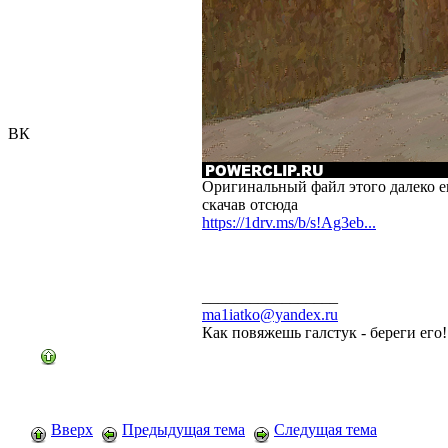
ВК
Оригинальный файл этого далеко е
скачав отсюда
https://1drv.ms/b/s!Ag3eb...
_________________
ma1iatko@yandex.ru
Как повяжешь галстук - береги его
Вверх
Предыдущая тема
Следущая тема