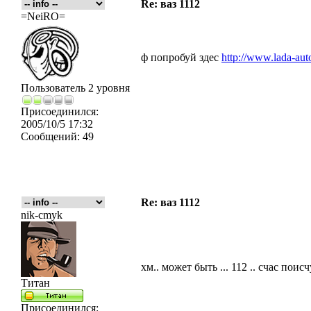
Re: ваз 1112
=NeiRO=
ф попробуй здес
http://www.lada-auto
Пользователь 2 уровня
Присоединился:
2005/10/5 17:32
Сообщений:
49
Re: ваз 1112
nik-cmyk
хм.. может быть ... 112 .. счас поисчу
Титан
Присоединился: