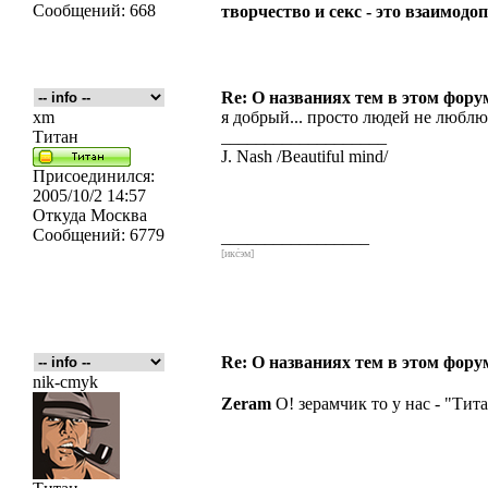
Сообщений:
668
творчество и секс - это взаимо
Re: О названиях тем в этом форум
xm
я добрый... просто людей не любл
Титан
___________________
J. Nash /Beautiful mind/
Присоединился:
2005/10/2 14:57
Откуда
Москва
Сообщений:
6779
_________________
[икс́эм]
Re: О названиях тем в этом форум
nik-cmyk
Zeram
О! зерамчик то у нас - "Тит