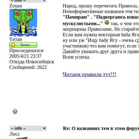
Zeram
Народ, прошу перечитать Правила,
Неинформативные названия тем т
"Памираю"
,
"Подвергаюсь изна
мускулистыми..."
так, о чем эт
запрещены Правилами. Не старайт
Если вам нужна векторная баба Яга
Титан
ну или уж "Ищу бабу Ягу - очень с
участников) что вам помогут, если 
Присоединился:
Давайте уважать друг друга и прав
2005/4/21 23:37
Всем успеха.
Откуда
Новосибирск
Сообщений:
2622
Читаем правила тут!!!
Re: О названиях тем в этом форум
Лисс