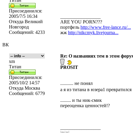
Титан
Присоединился:
2005/7/5 16:34
_________________
Откуда
Великий
ARE YOU PORN???
Новгород
портфель
http://www.free-lance.ru/...
Сообщений:
4233
жж
http://nikcmyk.livejourna...
ВК
Re: О названиях тем в этом форум
xm
Титан
PROSIT
Присоединился:
2005/10/2 14:57
........... не понял
Откуда
Москва
а я из титана в юзера1 превратился
Сообщений:
6779
......... и ты ник-смик
переоценка ценностей!?
_________________
[икс́эм]