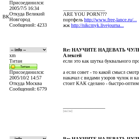
Присоединился:
2005/7/5 16:34
_________________
Откуда
Великий
ARE YOU PORN???
ВК
Новгород
портфель
http://www.free-lance.ru/...
Сообщений:
4233
жж
http://nikcmyk.livejourna...
Re: НАУЧИТЕ НАДЕВАТЬ ЧУЛКИ
xm
Алексей
Титан
если это как шутка буквального пр
Присоединился:
а если совет - то какой смысл смот
2005/10/2 14:57
накачал с видами узоров чулок и к
Откуда
Москва
стоит КАК сделано - быстро-опти
Сообщений:
6779
_________________
[икс́эм]
Re: НАУЧИТЕ НАДЕВАТЬ ЧУЛКИ