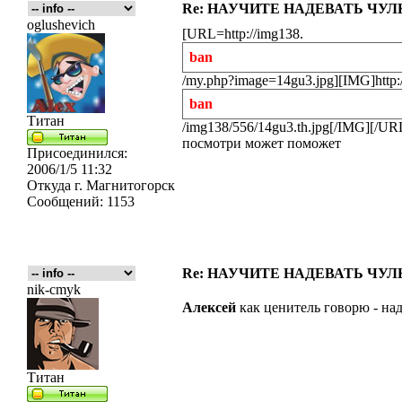
Re: НАУЧИТЕ НАДЕВАТЬ ЧУЛКИ
oglushevich
[URL=http://img138.
ban
/my.php?image=14gu3.jpg][IMG]http:
ban
Титан
/img138/556/14gu3.th.jpg[/IMG][/UR
посмотри может поможет
Присоединился:
2006/1/5 11:32
Откуда
г. Магнитогорск
Сообщений:
1153
Re: НАУЧИТЕ НАДЕВАТЬ ЧУЛКИ
nik-cmyk
Алексей
как ценитель говорю - на
Титан