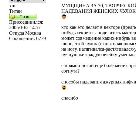
xm
МУЩЩИНА ЗА 30, ТВОРЧЕСКО
Титан
НАДЕВАНИЯ ЖЕНСКИХ ЧУЛОК
Присоединился:
кто как это делает в векторе (пред
2005/10/2 14:57
нибудь секреты - поделитесь мастер
Откуда
Москва
может совмещение каких-нибудь вект
Сообщений:
6779
шопе, чтоб чулок (с повторяющимся
на ногу, натягивался-растягивался-
ручную же каждую ячейку уменьшать
с прямой ногой еще боле-мене справ
согнута?
способы надевания ажурных лифчик
спасибо