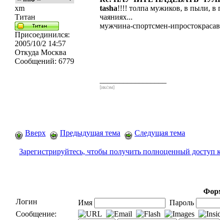
xm
tasha
!!!! толпа мужиков, в пыли, в 
Титан
чаяниях...
мужчина-спортсмен-ипростокрасавч
Присоединился:
2005/10/2 14:57
Откуда
Москва
Сообщений:
6779
_________________
[икс́эм]
Вверх
Предыдущая тема
Следущая тема
Зарегистрируйтесь, чтобы получить полноценный доступ 
Форм
Логин
Имя
Пароль
Сообщение: