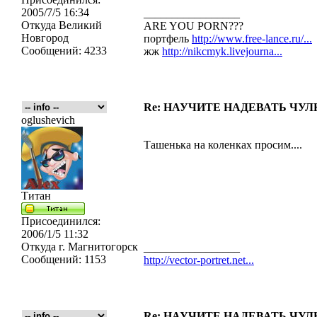
2005/7/5 16:34
_________________
Откуда
Великий
ARE YOU PORN???
Новгород
портфель
http://www.free-lance.ru/...
Сообщений:
4233
жж
http://nikcmyk.livejourna...
Re: НАУЧИТЕ НАДЕВАТЬ ЧУЛКИ
oglushevich
Ташенька на коленках просим....
Титан
Присоединился:
2006/1/5 11:32
Откуда
г. Магнитогорск
_________________
Сообщений:
1153
http://vector-portret.net...
Re: НАУЧИТЕ НАДЕВАТЬ ЧУЛКИ