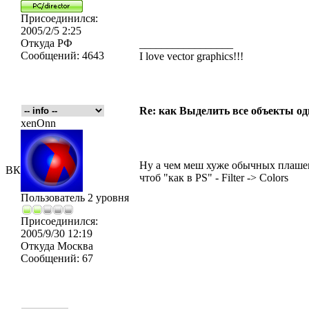
Присоединился:
2005/2/5 2:25
Откуда
РФ
_________________
Сообщений:
4643
I love vector graphics!!!
Re: как Выделить все объекты од
xenOnn
Ну а чем меш хуже обычных плашек, т
ВК
чтоб "как в PS" - Filter -> Colors
Пользователь 2 уровня
Присоединился:
2005/9/30 12:19
Откуда
Москва
Сообщений:
67