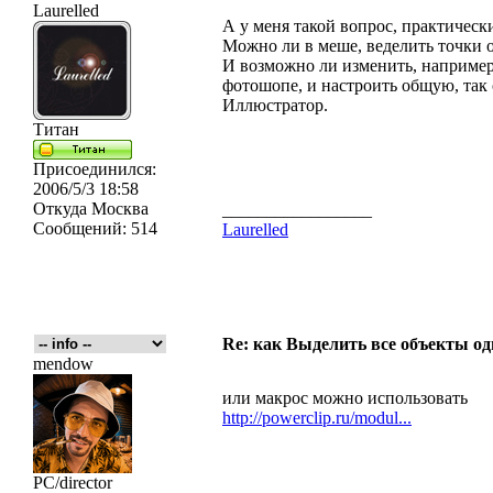
Laurelled
А у меня такой вопрос, практическ
Можно ли в меше, веделить точки о
И возможно ли изменить, например 
фотошопе, и настроить общую, так 
Иллюстратор.
Титан
Присоединился:
2006/5/3 18:58
Откуда
Москва
_________________
Сообщений:
514
Laurelled
Re: как Выделить все объекты од
mendow
или макрос можно использовать
http://powerclip.ru/modul...
PC/director