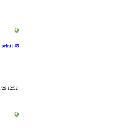
print
|
#5
/29 12:52