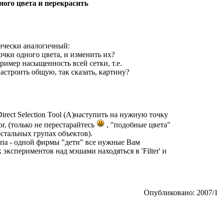
ного цвета и перекрасить
тически аналогичный:
очки одного цвета, и изменить их?
ример насыщенность всей сетки, т.е.
астроить общую, так сказать, картину?
irect Selection Tool (A)наступить на нужную точку
lor. (только не перестарайтесь
, "подобные цвета"
остальных групах объектов).
опа - одной фирмы "дети" все нужные Вам
кспериментов над мэшами находяться в 'Filter' и
Опубликовано: 2007/1