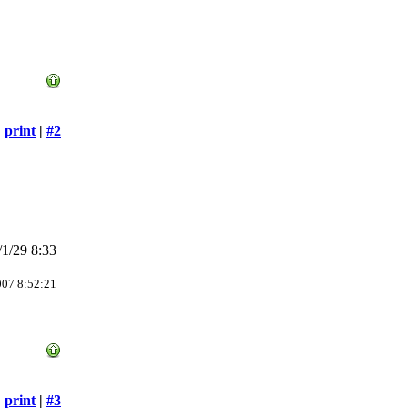
print
|
#2
1/29 8:33
007 8:52:21
print
|
#3