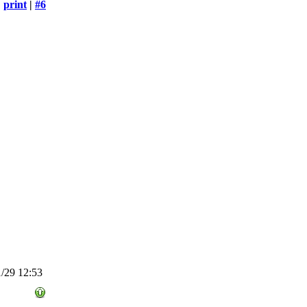
print
|
#6
/29 12:53