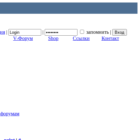
ция
|
|
запомнить
|
V-Форум
Shop
Ссылки
Контакт
к форумам