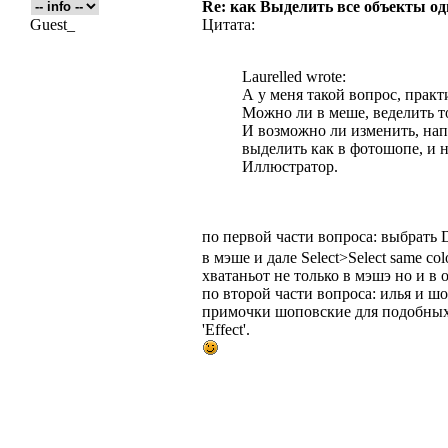
Re: как Выделить все объекты од
Guest_
Цитата:
Laurelled wrote:
А у меня такой вопрос, прак
Можно ли в меше, веделить т
И возможно ли изменить, нап
выделить как в фотошопе, и н
Иллюстратор.
по первой части вопроса: выбрать D
в мэше и дале Select>Select same co
хватаньот не только в мэшэ но и в 
по второй части вопроса: илья и ш
примочки шоповские для подобных э
'Effect'.