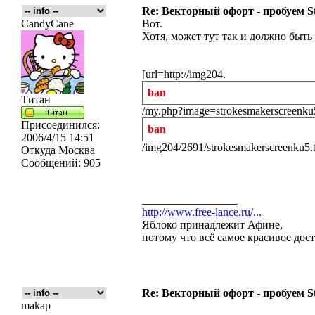
Re: Векторный офорт - пробуем S
CandyCane
Вот.
Хотя, может тут так и должно быть 
[url=http://img204.
ban
Титан
/my.php?image=strokesmakerscreenku5
Присоединился:
ban
2006/4/15 14:51
/img204/2691/strokesmakerscreenku5.th
Откуда
Москва
Сообщений:
905
_________________
http://www.free-lance.ru/...
Яблоко принадлежит Афине,
потому что всё самое красивое дос
Re: Векторный офорт - пробуем S
makap