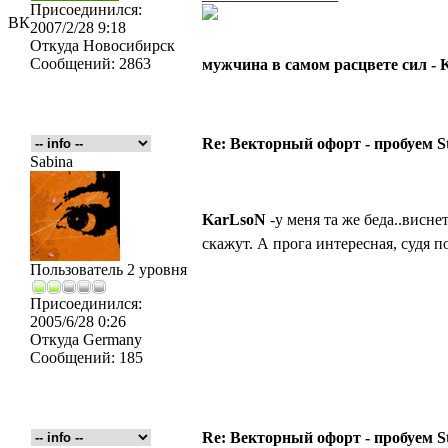
Присоединился:
ВК
2007/2/28 9:18
Откуда
Новосибирск
Сообщений:
2863
мужчина в самом расцвете сил -
Re: Векторный офорт - пробуем S
Sabina
KarLsoN
-у меня та же беда..виснет
скажут. А прога интересная, судя п
Пользователь 2 уровня
Присоединился:
2005/6/28 0:26
Откуда
Germany
Сообщений:
185
Re: Векторный офорт - пробуем S