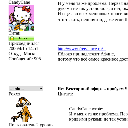
CandyCane
И у меня та же проблема. Первая н
руками не так установила, а нет, ок
И еще - во всех менюшках проги в
что тыкать, непонятно, даже если б
Титан
Присоединился:
_________________
2006/4/15 14:51
http://www.free-lance.ru/...
Откуда
Москва
Яблоко принадлежит Афине,
Сообщений:
905
потому что всё самое красивое дос
Re: Векторный офорт - пробуем S
Foxxx
Цитата:
CandyCane wrote:
И у меня та же проблема. Пер
кривыми руками не так установ
Пользователь 2 уровня