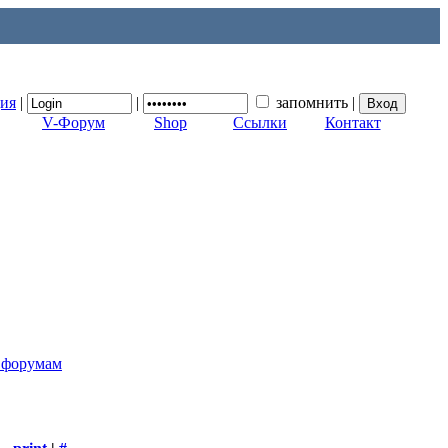
ция
|
|
запомнить
|
V-Форум
Shop
Ссылки
Контакт
к форумам