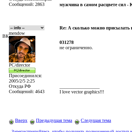
Сообщений:
2863
мужчина в самом расцвете сил -
Re: А сколько можно присылать 
mendow
ВК
031278
не ограниченно.
PC/director
Присоединился:
2005/2/5 2:25
Откуда
РФ
_________________
Сообщений:
4643
I love vector graphics!!!
Вверх
Предыдущая тема
Следущая тема
Зарегистрируйтесь, чтобы получить полноценный доступ 