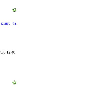
print
|
#2
6/6 12:40