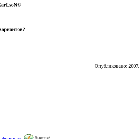
 KarLsoN©
вариантов?
Опубликовано: 2007/
к форумам