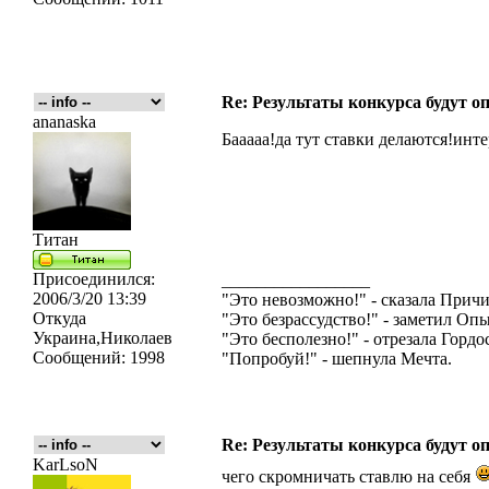
Re: Результаты конкурса будут о
ananaska
Бааааа!да тут ставки делаются!инт
Титан
Присоединился:
_________________
2006/3/20 13:39
"Это невозможно!" - сказала Причи
Откуда
"Это безрассудство!" - заметил Опы
Украина,Николаев
"Это бесполезно!" - отрезала Гордос
Сообщений:
1998
"Попробуй!" - шепнула Мечта.
Re: Результаты конкурса будут о
KarLsoN
чего скромничать cтавлю на себя