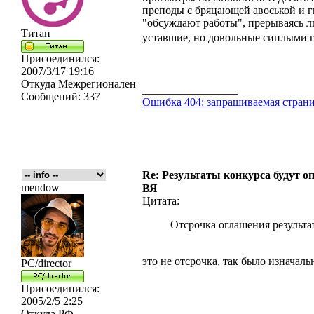
преподы с бряцающей авоськой и ги
"обсуждают работы", прерываясь ли
Титан
уставшие, но довольные сиплыми 
Присоединился:
2007/3/17 19:16
Откуда
Межрегионален
_________________
Сообщений:
337
Ошибка 404: запрашиваемая страни
Re: Результаты конкурса будут о
mendow
ВЯ
Цитата:
Отсрочка оглашения результа
это не отсрочка, так было изначаль
PC/director
Присоединился:
2005/2/5 2:25
Откуда
РФ