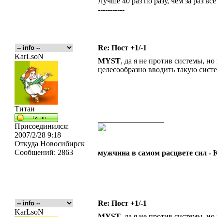
Лучше 40 раз по разу, чем за раз все
-----------
Re: Пост +1/-1
KarLsoN
MYST
, да я не против системы, но
целесообразно вводить такую сист
Титан
_________________
Присоединился:
2007/2/28 9:18
Откуда
Новосибирск
Сообщений:
2863
мужчина в самом расцвете сил -
Re: Пост +1/-1
KarLsoN
MYST
, да я не против системы, но