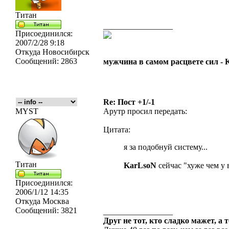
Титан
_________________
Присоединился:
2007/2/28 9:18
Откуда
Новосибирск
Сообщений:
2863
мужчина в самом расцвете сил -
Re: Пост +1/-1
MYST
Арутр просил передать:
Цитата:
я за подобнуй систему...
Титан
KarLsoN
сейчас "хуже чем у в
Присоединился:
2006/1/12 14:35
Откуда
Москва
Сообщений:
3821
_________________
Друг не тот, кто сладко мажет, а 