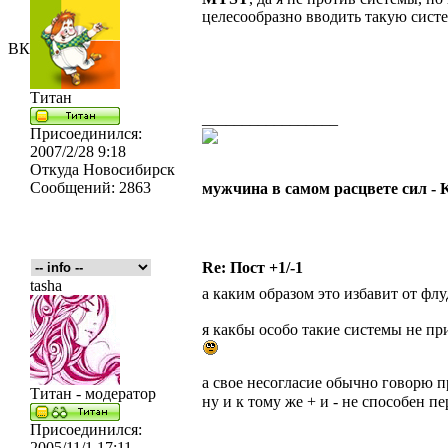
целесообразно вводить такую сист
ВК
Титан
_________________
Присоединился:
2007/2/28 9:18
Откуда
Новосибирск
Сообщений:
2863
мужчина в самом расцвете сил -
Re: Пост +1/-1
tasha
а каким образом это избавит от флу
я какбы особо такие системы не пр
а свое несогласие обычно говорю п
Титан - модератор
ну и к тому же + и - не способен п
Присоединился:
2005/11/1 17:11