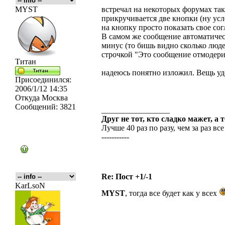
MYST
встречал на некоторых форумах та
прикручивается две кнопки (ну усл
на кнопку просто показать свое сог
В самом же сообщение автоматичес
минус (то бишь видно сколько люде
строчкой "Это сообщение отмодерир
Титан
надеюсь понятно изложил. Вещь удо
Присоединился:
2006/1/12 14:35
Откуда
Москва
Сообщений:
3821
_________________
Друг не тот, кто сладко мажет, а 
Лучше 40 раз по разу, чем за раз все
-----------
Re: Пост +1/-1
KarLsoN
MYST
, тогда все будет как у всех