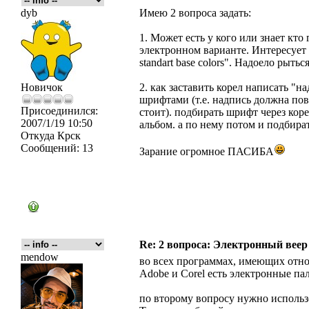
dyb
Имею 2 вопроса задать:
1. Может есть у кого или знает кто
электронном варианте. Интересует 
standart base colors". Надоело рыт
Новичок
2. как заставить корел написать "
шрифтами (т.е. надпись должна пов
Присоединился:
стоит). подбирать шрифт через корел
2007/1/19 10:50
альбом. а по нему потом и подбират
Откуда
Крск
Сообщений:
13
Зарание огромное ПАСИБА
Re: 2 вопроса: Электронный ве
mendow
во всех программах, имеющих отно
Adobe и Corel есть электронные па
по второму вопросу нужно использ