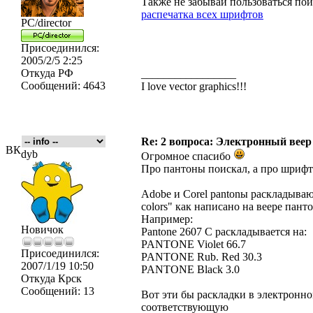
Также не забывай пользоваться пои
распечатка всех шрифтов
PC/director
Присоединился:
2005/2/5 2:25
Откуда
РФ
_________________
Сообщений:
4643
I love vector graphics!!!
Re: 2 вопроса: Электронный ве
ВК
dyb
Огромное спасибо
Про пантоны поискал, а про шрифт
Adobe и Corel pantonы раскладываю
colors" как написано на веере пант
Например:
Новичок
Pantone 2607 C раскладывается на:
PANTONE Violet 66.7
Присоединился:
PANTONE Rub. Red 30.3
2007/1/19 10:50
PANTONE Black 3.0
Откуда
Крск
Сообщений:
13
Вот эти бы раскладки в электронном
соответствующую