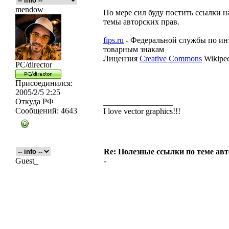
mendow
По мере сил буду постить ссылки 
темы авторских прав.
fips.ru
- Федеральной службы по инт
товарным знакам
Лицензия
Creative Commons
Wikiped
PC/director
Присоединился:
2005/2/5 2:25
Откуда
РФ
_________________
Сообщений:
4643
I love vector graphics!!!
Re: Полезные ссылки по теме авт
Guest_
-