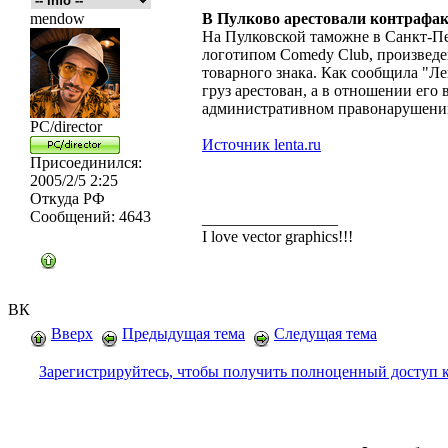
mendow
В Пулково арестовали контрафак
На Пулковской таможне в Санкт-Пе
логотипом Comedy Club, произведе
товарного знака. Как сообщила "Ле
груз арестован, а в отношении его
административном правонарушени
PC/director
Источник lenta.ru
Присоединился:
2005/2/5 2:25
Откуда
РФ
Сообщений:
4643
_________________
I love vector graphics!!!
ВК
Вверх
Предыдущая тема
Следущая тема
Зарегистрируйтесь, чтобы получить полноценный доступ 