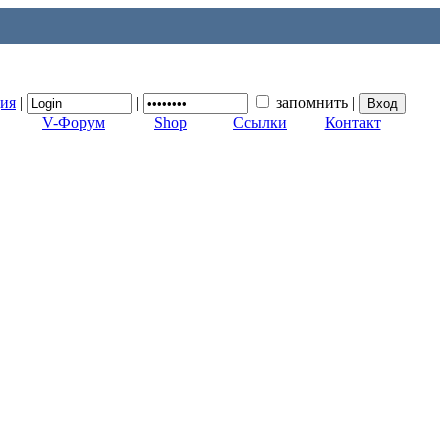
ция
|
|
запомнить
|
V-Форум
Shop
Ссылки
Контакт