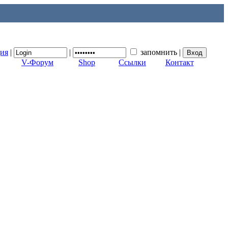
ция
|
|
запомнить
|
V-Форум
Shop
Ссылки
Контакт