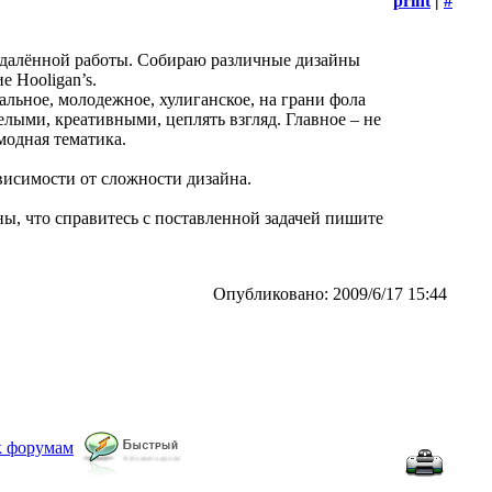
print
|
#
удалённой работы. Собираю различные дизайны
е Hooligan’s.
льное, молодежное, хулиганское, на грани фола
лыми, креативными, цеплять взгляд. Главное – не
модная тематика.
ависимости от сложности дизайна.
ы, что справитесь с поставленной задачей пишите
Опубликовано: 2009/6/17 15:44
к форумам