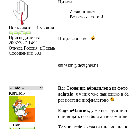
Цитата:
Zeram пишет:
Вот ето - вектор!
Пользователь 1 уровня
Присоединился:
Потдерживаю...
2007/7/27 14:11
Откуда
Россия, г.Пермь
Сообщений:
533
_________________
shibakin@dezigner.ru
Re: Создание абвадилова из фото
KarLsoN
galateja
, я у них уже давненько в б
равностепеннофиалетово
EugeneЧайник
, у меня с админис
они видать себя богами возомнили
Титан
Zeram
, тебе выслали письмо, на 