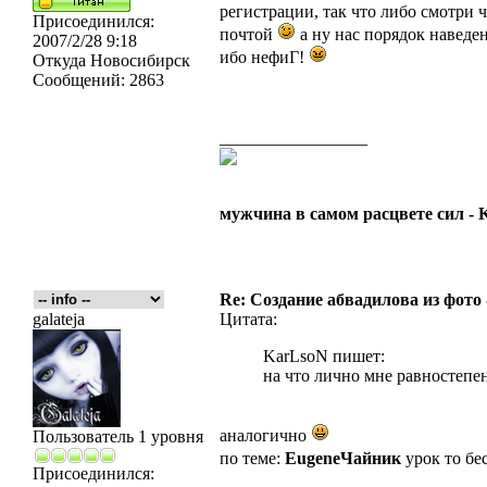
регистрации, так что либо смотри ч
Присоединился:
почтой
а ну нас порядок наведен
2007/2/28 9:18
ибо нефиГ!
Откуда
Новосибирск
Сообщений:
2863
_________________
мужчина в самом расцвете сил -
Re: Создание абвадилова из фото
galateja
Цитата:
KarLsoN пишет:
на что лично мне равностеп
аналогично
Пользователь 1 уровня
по теме:
EugeneЧайник
урок то бе
Присоединился: