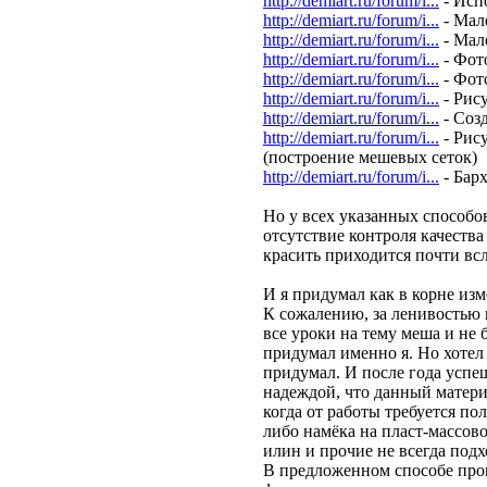
http://demiart.ru/forum/i...
- Исп
http://demiart.ru/forum/i...
- Мал
http://demiart.ru/forum/i...
- Мал
http://demiart.ru/forum/i...
- Фот
http://demiart.ru/forum/i...
- Фот
http://demiart.ru/forum/i...
- Рис
http://demiart.ru/forum/i...
- Соз
http://demiart.ru/forum/i...
- Рис
(построение мешевых сеток)
http://demiart.ru/forum/i...
- Бар
Но у всех указанных способо
отсутствие контроля качества
красить приходится почти вс
И я придумал как в корне из
К сожалению, за ленивостью
все уроки на тему меша и не 
придумал именно я. Но хотел 
придумал. И после года успе
надеждой, что данный материа
когда от работы требуется по
либо намёка на пласт-массовос
илин и прочие не всегда под
В предложенном способе про