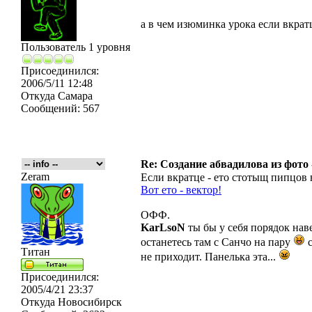
а в чем изюминка урока если вкратц
Пользователь 1 уровня
Присоединился:
2006/5/11 12:48
Откуда
Самара
Сообщений:
567
Re: Создание абвадилова из фото
Zeram
Если вкратце - ето стотыщ пипцов
Вот ето - вектор!
ОФФ.
KarLsoN
ты бы у себя порядок наве
останетесь там с Санчо на пару
с
Титан
не приходит. Панелька эта...
Присоединился:
2005/4/21 23:37
Откуда
Новосибирск
_________________