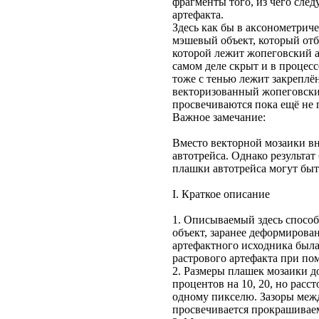
фрагменты того, из чего следу
артефакта.
Здесь как бы в аксонометриче
мэшевый объект, который отб
которой лежит жопеговский ар
самом деле скрыт и в процесс
тоже с тенью лежит закрепл
векторизованный жопеговски
просвечиваются пока ещё не 
Важное замечание:
Вместо векторной мозаики вн
автотрейса. Однако результа
плашки автотрейса могут быт
I. Краткое описание
1. Описываемый здесь способ
объект, заранее деформирова
артефактного исходника была
растрового артефакта при по
2. Размеры плашек мозаики 
процентов на 10, 20, но расс
одному пикселю. Зазоры межд
просвечивается прокрашивае