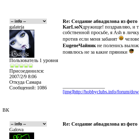
Re: Создание абвадилова из фото
galateja
KarLsoN
дружище! поздравляю, и т
собственной просьбе, я Ash в личк
против если меня забанят
челове
EugeneЧайник
не поленись выложи
появлюсь не за какие пряники
Пользователь 1 уровня
Присоединился:
2007/2/9 8:06
Откуда
Самара
_________________
Сообщений:
1086
[img]http://hobbyclubs.info/forum/d
ВК
Re: Создание абвадилова из фото
Galova