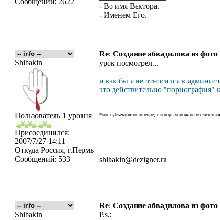
Сообщений:
2622
- Во имя Вектора.
- Именем Его.
Re: Создание абвадилова из фото
Shibakin
урок посмотрел...
и как бы я не относился к админист
это действительно "порнография" как
Пользователь 1 уровня
*моё субъективное мнение, с которым можно не считаться
Присоединился:
2007/7/27 14:11
Откуда
Россия, г.Пермь
_________________
Сообщений:
533
shibakin@dezigner.ru
Re: Создание абвадилова из фото
Shibakin
P.s.: