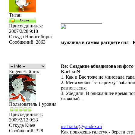
Титан
_________________
Присоединился:
2007/2/28 9:18
Откуда
Новосибирск
Сообщений:
2863
мужчина в самом расцвете сил -
Re: Создание абвадилова из фото
EugeneЧайник
KarLsoN
1. Как и Вас тоже не миновала така
2. Меня якобы "за парнуху" забанил
разногласия.
3. Убедили. В ближайшее время поп
сложный...
Пользователь 1 уровня
Присоединился:
2009/2/12 0:33
_________________
Откуда
Киев
ma1iatko@yandex.ru
Сообщений:
328
Как повяжешь галстук - береги его