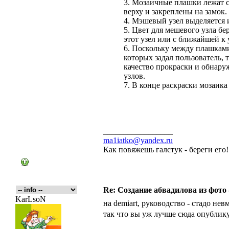
3. Мозаичные плашки лежат 
верху и закреплены на замок.
4. Мэшевый узел выделяется и
5. Цвет для мешевого узла бе
этот узел или с ближайшей к 
6. Поскольку между плашкам
которых задал пользователь,
качество прокраски и обнару
узлов.
7. В конце раскраски мозаика
_________________
ma1iatko@yandex.ru
Как повяжешь галстук - береги его
Re: Создание абвадилова из фото
KarLsoN
на demiart, руководство - стадо нев
так что вы уж лучше сюда опублик