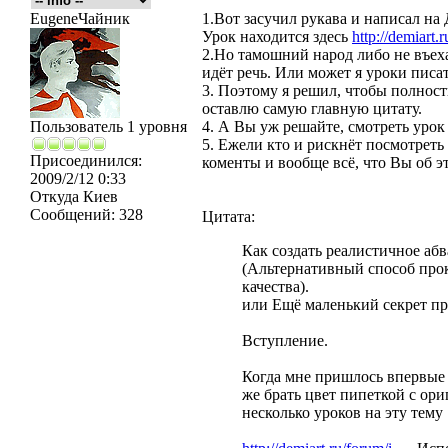
EugeneЧайник
1.Вот засучил рукава и написал на
Урок находится здесь
http://demiart.r
2.Но тамошний народ либо не въехал
идёт речь. Или может я уроки писа
3. Поэтому я решил, чтобы полност
оставлю самую главную цитату.
Пользователь 1 уровня
4. А Вы уж решайте, смотреть урок
5. Ежели кто и рискнёт посмотреть
Присоединился:
коменты и вообще всё, что Вы об э
2009/2/12 0:33
Откуда
Киев
Сообщений:
328
Цитата:
Как создать реалистичное аб
(Альтернативный способ про
качества).
или Ещё маленький секрет при
Вступление.
Когда мне пришлось впервые 
же брать цвет пипеткой с ор
несколько уроков на эту тему