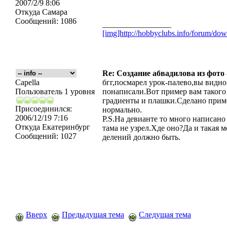
2007/2/9 8:06
Откуда
Самара
Сообщений:
1086
_________________
[img]http://hobbyclubs.info/forum/d
Re: Создание абвадилова из фото
Capella
бгг,посмарел урок-палево,вы видно
Пользователь 1 уровня
понаписали.Вот пример вам такого
градиенты и плашки.Сделано приме
Присоединился:
нормально.
2006/12/19 7:16
P.S.На девианте то много написано 
Откуда
Екатеринбург
тама не узрел.Хде оно?Да и такая 
Сообщений:
1027
делений должно быть.
Вверх
Предыдущая тема
Следущая тема