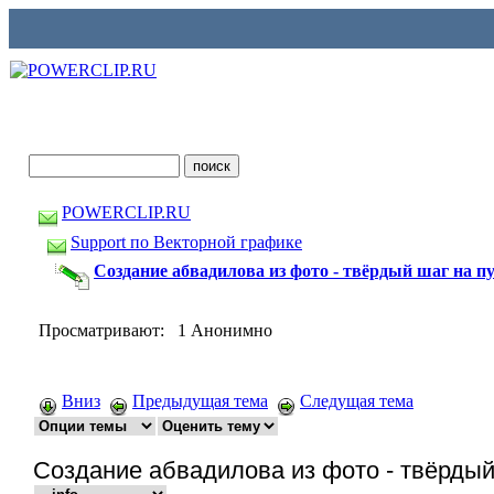
POWERCLIP.RU
Support по Векторной графике
Создание абвадилова из фото - твёрдый шаг на п
Просматривают: 1 Анонимно
Вниз
Предыдущая тема
Следущая тема
Создание абвадилова из фото - твёрдый