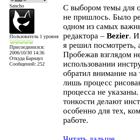
Sancho
С выбором темы для о
не пришлось. Было ре
одном из самых важн
редактора –
Bezier
. И
Пользователь 1 уровня
я решил посмотреть, 
Присоединился:
2006/10/30 14:36
Пробежав взглядом не
Откуда
Барнаул
использовании инстр
Сообщений:
252
обратил внимание на 
лишь процесс рисован
процесса не указаны
тонкости делают инс
особенно для тех, ко
работе.
Читать дальше...