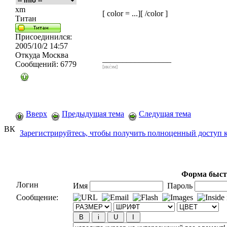
xm
[ color = ...][ /color ]
Титан
Присоединился:
2005/10/2 14:57
Откуда
Москва
_________________
Сообщений:
6779
[икс́эм]
Вверх
Предыдущая тема
Следущая тема
ВК
Зарегистрируйтесь, чтобы получить полноценный доступ 
Форма быст
Логин
Имя
Пароль
Сообщение: