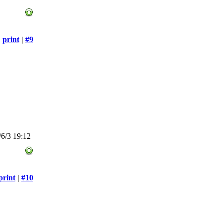
print
|
#9
6/3 19:12
print
|
#10