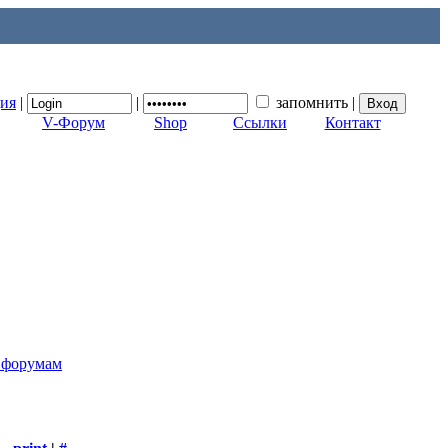
ция
|
|
запомнить
|
V-Форум
Shop
Ссылки
Контакт
к форумам