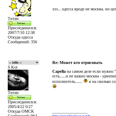
эээ... одесса вроде не москва. но це
Титан
Присоединился:
2007/7/10 12:38
Откуда
одесса
Сообщений:
356
Re: Может кто отрисовать
S Kot
Capella
на самом деле если нужно "
есть......и не важно москва - урюпи
исполнитель.......
и на сколько со
Титан
Присоединился:
2005/4/22 0:27
Откуда
ОМСК
_________________
Сообщений:
964