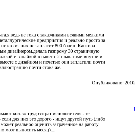
ыта,я ведь не тока с заказчиками всякими мелкими
еталлургические предприятия и реально просто за
никто из них не заплатит 800 бачин. Кантора
вным дизайнером,делала газпрому 30 страничную
жкой и запайкой в пакет с 2 плакатами внутри и
о вместе с дизайном и печатью они заплатили почти
 иллюстрацию почти стока же.
Опубликовано: 2010/
нимают кол-во трудозатрат испольнителя - те
 если для них это дорого - ищут другой путь (либо
может реальноо оценить затраченное на работу
о мозг выносить месяц).....