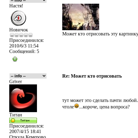
Настя!
Новичок
Может кто отрисовать эту картинку
Присоединился:
2010/6/3 11:54
Сообщений:
5
Re: Может кто отрисовать
Griver
тут может это сделать пачти любой.
чтоле
...короче, цена вопроса?
Титан
Присоединился:
2007/4/15 18:41
Откуда
Кемерово