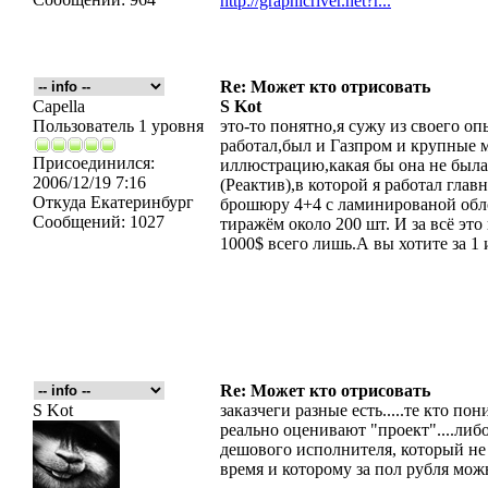
http://graphicriver.net?r...
Re: Может кто отрисовать
Capella
S Kot
Пользователь 1 уровня
это-то понятно,я сужу из своего оп
работал,был и Газпром и крупные м
Присоединился:
иллюстрацию,какая бы она не была 
2006/12/19 7:16
(Реактив),в которой я работал гла
Откуда
Екатеринбург
брошюру 4+4 с ламинированой обло
Сообщений:
1027
тиражём около 200 шт. И за всё эт
1000$ всего лишь.А вы хотите за 1
Re: Может кто отрисовать
S Kot
заказчеги разные есть.....те кто по
реально оценивают "проект"....либо
дешового исполнителя, который не 
время и которому за пол рубля можн