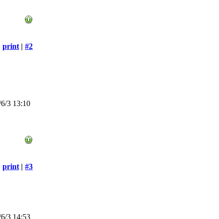
print
|
#2
6/3 13:10
print
|
#3
6/3 14:53