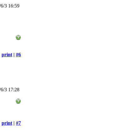
6/3 16:59
print
|
#6
6/3 17:28
print
|
#7