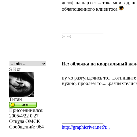
делоф на пар сек -- тока мни зад, 
облапошенного клиентоса
_________________
[икс́эм]
Re: обложка на квартальный кал
S Kot
ну чо разгунделись то......отпишит
нужно, проблем то......разпыхтели
Титан
Присоединился:
2005/4/22 0:27
Откуда
ОМСК
_________________
Сообщений:
964
http://graphicriver.net?r...