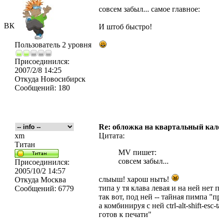
совсем забыл... самое главное:
ВК
И штоб быстро!
Пользователь 2 уровня
Присоединился:
2007/2/8 14:25
Откуда
Новосибирск
Сообщений:
180
Re: обложка на квартальный кал
xm
Цитата:
Титан
MV пишет:
совсем забыл...
Присоединился:
2005/10/2 14:57
слыыш! харош ныть!
Откуда
Москва
типа у тя клава левая и на ней нет
Сообщений:
6779
так вот, под ней -- тайная пимпа "
а комбинируя с ней ctrl-alt-shift-es
готов к печати"