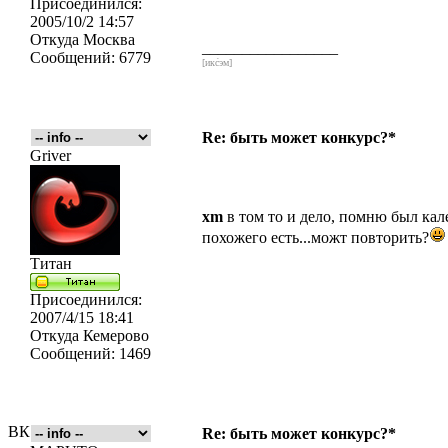
Присоединился:
2005/10/2 14:57
Откуда
Москва
_________________
Сообщений:
6779
[икс́эм]
Re: быть может конкурс?*
Griver
xm
в том то и дело, помню был кал
похожего есть...можт повторить?
Титан
Присоединился:
2007/4/15 18:41
Откуда
Кемерово
Сообщений:
1469
ВК
Re: быть может конкурс?*