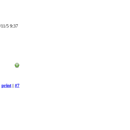
11/5 9:37
print
|
#7