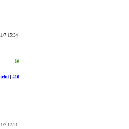
1/7 15:34
print
|
#10
1/7 17:51