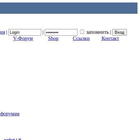
ция
|
|
запомнить
|
V-Форум
Shop
Ссылки
Контакт
к форумам