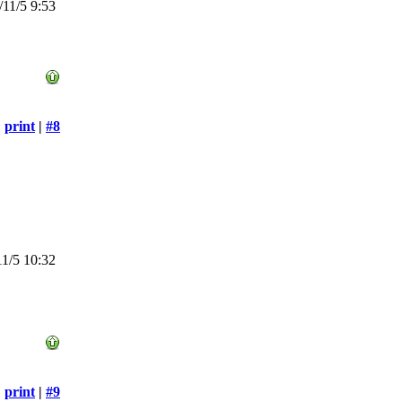
11/5 9:53
print
|
#8
1/5 10:32
print
|
#9