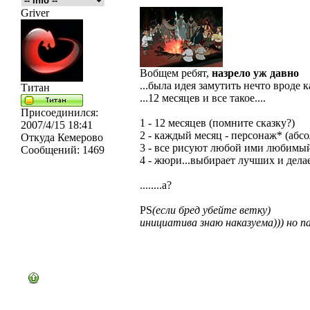
Griver
Вобщем ребят,
назрело уж давно
...была идея замутить нечто вроде 
Титан
...12 месяцев и все такое....
Присоединился:
1 - 12 месяцев (помните сказку?)
2007/4/15 18:41
2 - каждый месяц - персонаж* (абс
Откуда
Кемерово
3 - все рисуют любой ими любимый
Сообщений:
1469
4 - жюри...выбирает лучших и дел
........а?
PS
(если бред убейте ветку)
инициатива знаю наказуема))) но п