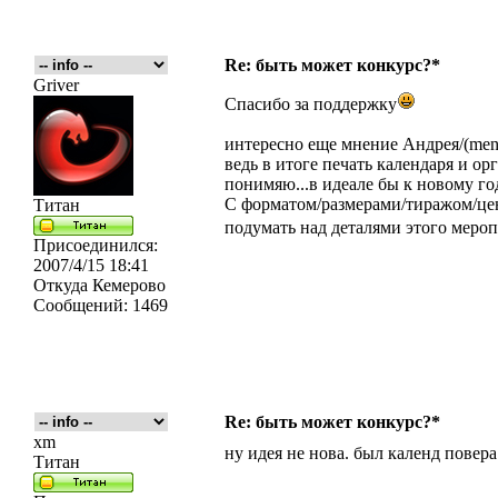
Re: быть может конкурс?*
Griver
Спасибо за поддержку
интересно еще мнение Андрея/(me
ведь в итоге печать календаря и ор
понимяю...в идеале бы к новому год
С форматом/размерами/тиражом/цен
Титан
подумать над деталями этого меро
Присоединился:
2007/4/15 18:41
Откуда
Кемерово
Сообщений:
1469
Re: быть может конкурс?*
xm
ну идея не нова. был календ повера
Титан