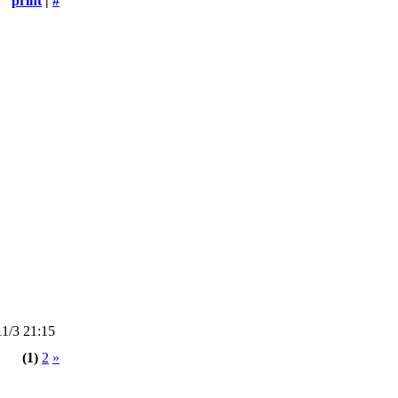
print
|
#
1/3 21:15
(1)
2
»