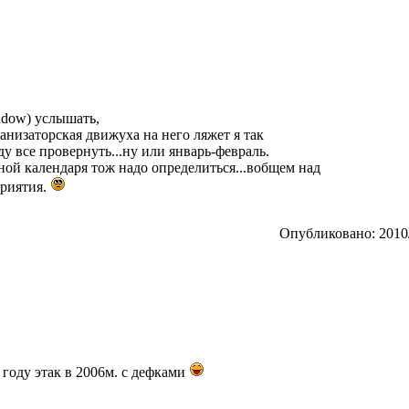
ndow) услышать,
ганизаторская движуха на него ляжет я так
у все провернуть...ну или январь-февраль.
ой календаря тож надо определиться...вобщем над
приятия.
Опубликовано: 2010/
 году этак в 2006м. с дефками