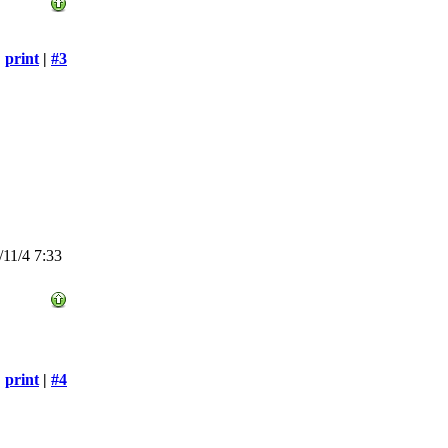
print
|
#3
11/4 7:33
print
|
#4