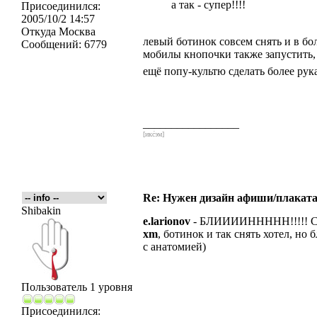
а так - супер!!!!
Присоединился:
2005/10/2 14:57
Откуда
Москва
левый ботинок совсем снять и в бо
Сообщений:
6779
мобилы кнопочки также запустить, 
ещё попу-культю сделать более рука
_________________
[икс́эм]
Re: Нужен дизайн афиши/плаката
Shibakin
e.larionov
- БЛИИИИННННН!!!!! С
xm
, ботинок и так снять хотел, но
с анатомией)
Пользователь 1 уровня
Присоединился: