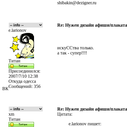
shibakin@dezigner.ru
Re: Нужен дизайн афиши/плаката
e.larionov
искуССтва только.
а так - супер!!!!
Титан
Присоединился:
2007/7/10 12:38
Откуда
одесса
Сообщений:
356
ВК
Re: Нужен дизайн афиши/плаката
xm
Цитата:
Титан
e.larionov пишет: