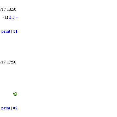
/17 13:50
(1)
2
3
»
print
|
#1
/17 17:50
print
|
#2