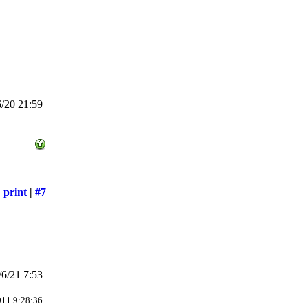
/20 21:59
print
|
#7
6/21 7:53
011 9:28:36