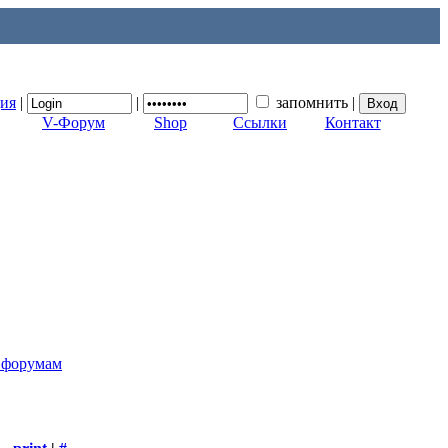
ция
|
|
запомнить
|
V-Форум
Shop
Ссылки
Контакт
к форумам