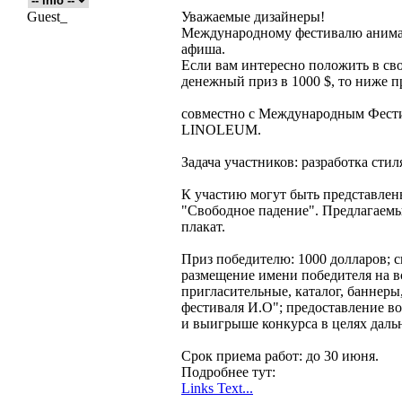
Guest_
Уважаемые дизайнеры!
Международному фестивалю анимац
афиша.
Если вам интересно положить в сво
денежный приз в 1000 $, то ниже п
совместно с Международным Фест
LINOLEUM.
Задача участников: разработка стил
К участию могут быть представле
"Свободное падение". Предлагаемы
плакат.
Приз победителю: 1000 долларов; 
размещение имени победителя на в
пригласительные, каталог, баннеры
фестиваля И.О"; предоставление в
и выигрыше конкурса в целях дал
Срок приема работ: до 30 июня.
Подробнее тут:
Links Text...