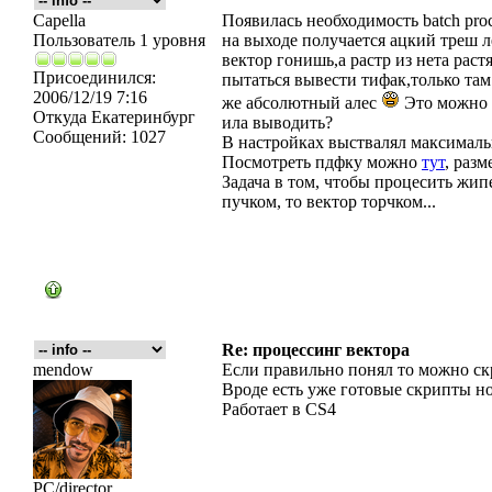
Capella
Появилась необходимость batch proc
Пользователь 1 уровня
на выходе получается ацкий треш л
вектор гонишь,а растр из нета рас
Присоединился:
пытаться вывести тифак,только там
2006/12/19 7:16
же абсолютный алес
Это можно 
Откуда
Екатеринбург
ила выводить?
Сообщений:
1027
В настройках выствалял максимальн
Посмотреть пдфку можно
тут
, разм
Задача в том, чтобы процесить жипе
пучком, то вектор торчком...
Re: процессинг вектора
mendow
Если правильно понял то можно ск
Вроде есть уже готовые скрипты но
Работает в CS4
PC/director