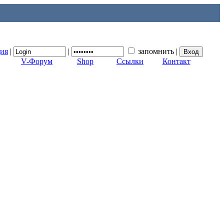
ция
|
|
запомнить
|
V-Форум
Shop
Ссылки
Контакт