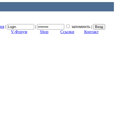
ция
|
|
запомнить
|
V-Форум
Shop
Ссылки
Контакт