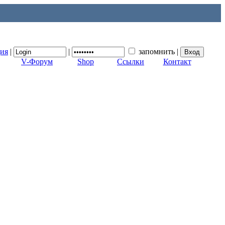
ция
|
|
запомнить
|
V-Форум
Shop
Ссылки
Контакт