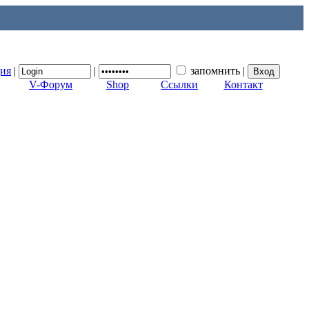
ция
|
|
запомнить
|
V-Форум
Shop
Ссылки
Контакт