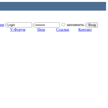
ция
|
|
запомнить
|
V-Форум
Shop
Ссылки
Контакт