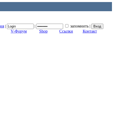
ция
|
|
запомнить
|
V-Форум
Shop
Ссылки
Контакт