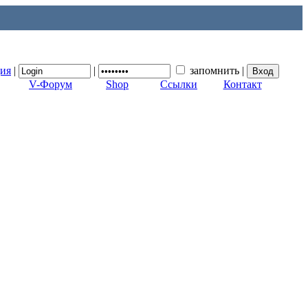
ция
|
|
запомнить
|
V-Форум
Shop
Ссылки
Контакт