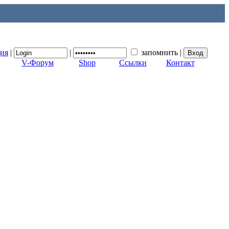
ция
|
|
запомнить
|
V-Форум
Shop
Ссылки
Контакт