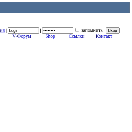
ция
|
|
запомнить
|
V-Форум
Shop
Ссылки
Контакт