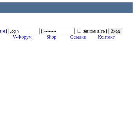
ция
|
|
запомнить
|
V-Форум
Shop
Ссылки
Контакт