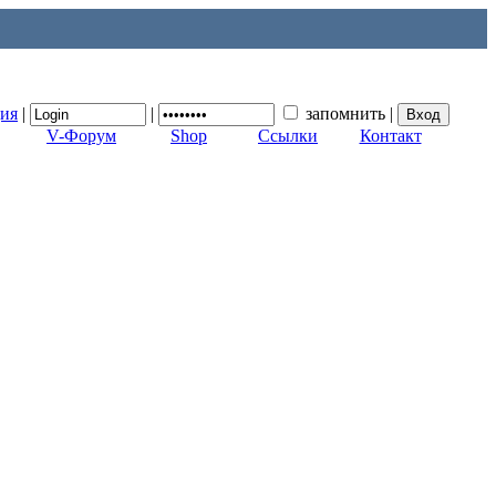
ция
|
|
запомнить
|
V-Форум
Shop
Ссылки
Контакт