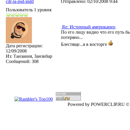
cdr-ia-psd-indd
Отправлено:
02/10/2008 9:44
Пользователь 1 уровня
Re: Истинный американец
По его лицу видно что его путь бы
потеряно...
Блестяще...я в восторге
Дата регистрации:
12/09/2008
Из:
Танзания, Занзибар
Сообщений:
308
Powered by POWERCLIP.RU ©