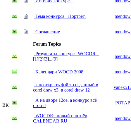
История конкурса.
mendow
Тема конкурса - Портрет.
mendow
Соглашение
mendow
Forum Topics
Результаты конкурса WOCDR...
mendow
[
1
][
2
][
3
]...[
9
]
Календари WOCD 2008
mendow
как открыть файл ,созданный в
vanek51
corel draw x3, в corel draw 12
А на дворе 12ое, а конкурс всё
POTAP
ВК
стоит?
WOCDR:: новый партнёр
mendow
CALENDAR.RU