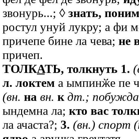
звонурь...; ◊
знать,
поним
ростул унуй лукру; а фи м
причепе бине ла чева;
не
причеп.
TОЛК
А
ТЬ,
толкнуть
1.
(
л.
локтем
а ымпинӂе пе ч
(вн.
на
вн.
к
дт.;
побужда
ындемна ла;
кто
вас
толк
ла ачаста?;
3.
(вн.)
спорт
ядро
а арунка греутатя.