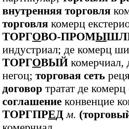
внутренняя
торговля
ком
торговля
комерц екстерио
TОРГ
О
ВО-ПРОМ
Ы
ШЛ
индустриал; де комерц ши
TОРГ
О
ВЫЙ
комерчиал, д
негоц;
торговая
сеть
реця
договор
тратат де комерц 
соглашение
конвенцие ко
TОРГПР
Е
Д
м.
(торговы
комерчиал.