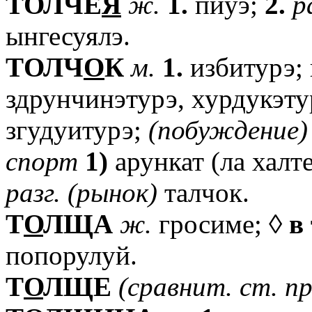
TОЛЧЕ
Я
ж.
1.
пиуэ;
2.
р
ынгесуялэ.
TОЛЧ
О
К
м.
1.
избитурэ; 
здрунчинэтурэ, хурдукэту
згудуитурэ;
(побуждение)
спорт
1)
арункат (ла халт
разг.
(рынок)
талчок.
T
О
ЛЩА
ж.
гросиме; ◊
в
попорулуй.
T
О
ЛЩЕ
(сравнит.
ст.
пр