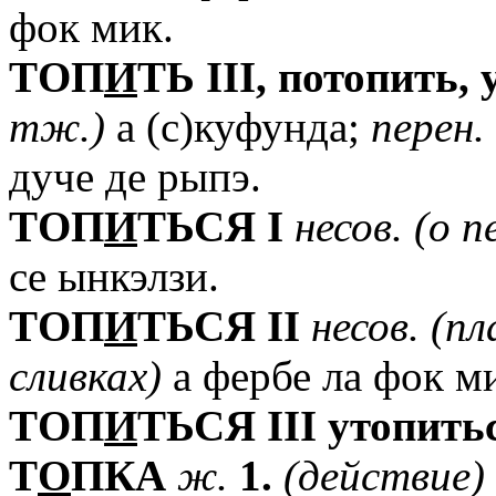
фок мик.
TОП
И
ТЬ
III,
потопить,
тж.)
а (с)куфунда;
перен.
дуче де рыпэ.
TОП
И
ТЬСЯ
I
несов.
(о
п
се ынкэлзи.
TОП
И
ТЬСЯ
II
несов.
(пл
сливках)
а фербе ла фок м
TОП
И
ТЬСЯ
III
утопить
T
О
ПКА
ж.
1.
(действие)