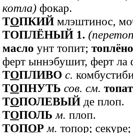
котла)
фокар.
T
О
ПКИЙ
млэштинос, мо
TОПЛЁНЫЙ
1.
(перето
масло
унт топит;
топлёно
ферт ыннэбушит, ферт ла 
T
О
ПЛИВО
с.
комбустибил
T
О
ПНУТЬ
сов.
см.
топат
T
О
ПОЛЕВЫЙ
де плоп.
T
О
ПОЛЬ
м.
плоп.
TОП
О
Р
м.
топор; секуре;