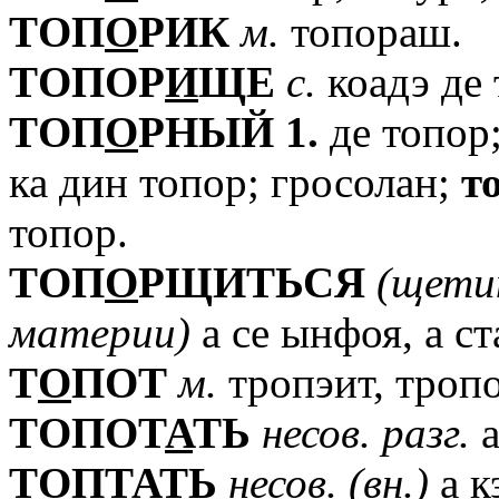
TОП
О
РИК
м.
топораш.
TОПОР
И
ЩЕ
с.
коадэ де 
TОП
О
РНЫЙ
1.
де топор
ка дин топор; гросолан;
т
топор.
TОП
О
РЩИТЬСЯ
(щети
материи)
а се ынфоя, а ст
T
О
ПОТ
м.
тропэит, тропо
TОПОТ
А
ТЬ
несов.
разг.
а
TОПТ
А
ТЬ
несов.
(вн.)
а к