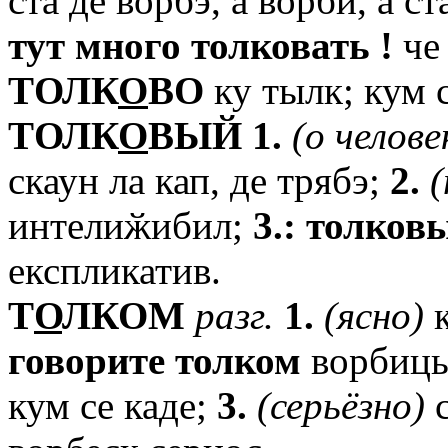
ста де ворбэ, а ворби, а с
тут
много
толковать
!
че 
TОЛК
О
ВО
ку тылк; кум с
TОЛК
О
ВЫЙ
1.
(о
челове
скаун ла кап, де трябэ;
2.
интелиӂибил;
3.:
толков
експликатив.
T
О
ЛКОМ
разг.
1.
(ясно)
к
говорите
толком
ворбиць
кум се каде;
3.
(серьёзно)
с