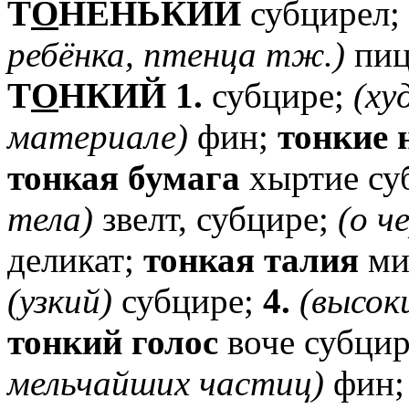
T
О
НЕНЬКИЙ
субцирел;
ребёнка,
птенца
тж.)
пиц
T
О
НКИЙ
1.
субцире;
(ху
материале)
фин;
тонкие
тонкая
бумага
хыртие су
тела)
звелт, субцире;
(о
ч
деликат;
тонкая
талия
ми
(узкий)
субцире;
4.
(высок
тонкий
голос
воче субци
мельчайших
частиц)
фин