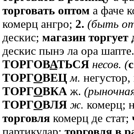
торговать
оптом
а фаче к
комерц ангро;
2.
(быть
о
дескис;
магазин
торгует
дескис пынэ ла ора шапте
TОРГОВ
А
ТЬСЯ
несов.
(
с
TОРГ
О
ВЕЦ
м.
негустор,
TОРГ
О
ВКА
ж.
(рыночна
TОРГ
О
ВЛЯ
ж.
комерц; 
торговля
комерц де стат;
партикулар;
торговля
в
р