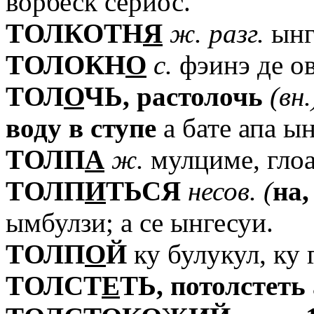
ворбеск сериос.
TОЛКОТН
Я
ж.
разг.
ынг
TОЛОКН
О
с.
фэинэ де ов
TОЛ
О
ЧЬ,
растолочь
(вн.
воду
в
ступе
а бате апа ын
TОЛП
А
ж.
мулциме, глоа
TОЛП
И
ТЬСЯ
несов.
(
на,
ымбулзи; а се ынгесуи.
TОЛП
О
Й
ку булукул, ку 
TОЛСТ
Е
ТЬ,
потолстеть