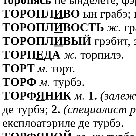
TОРОПЛ
И
ВО
ын грабэ; 
TОРОПЛ
И
ВОСТЬ
ж.
гр
TОРОПЛ
И
ВЫЙ
грэбит, 
TОРП
Е
ДА
ж.
торпилэ.
TОРТ
м.
торт.
TОРФ
м.
турбэ.
TОРФ
Я
НИК
м.
1.
(залеж
де турбэ;
2.
(специалист
р
експлоатэриле де турбэ.