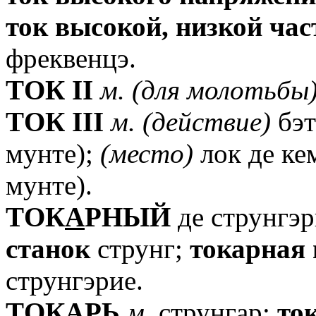
ток
высокой,
низкой
час
фреквенцэ.
TОК
II
м.
(для
молотьбы
TОК
III
м.
(действие)
бэт
мунте);
(место)
лок де кем
мунте).
TОК
А
РНЫЙ
де струнгэр
станок
струнг;
токарная
струнгэрие.
T
О
КАРЬ
м.
струнгар;
то