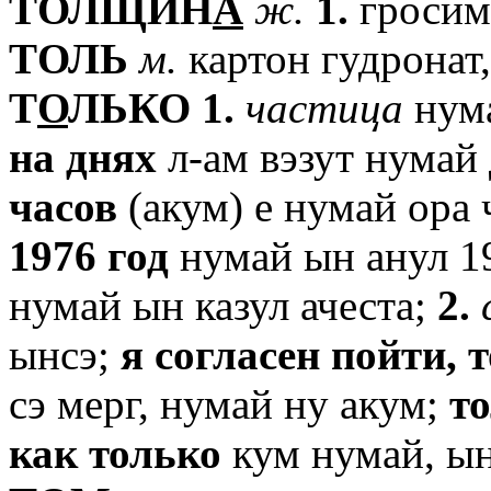
TОЛЩИН
А
ж.
1.
гросим
TОЛЬ
м.
картон гудронат,
T
О
ЛЬКО
1.
частица
нума
на
днях
л-ам вэзут нумай 
часов
(акум) е нумай ора 
1976
год
нумай ын анул 1
нумай ын казул ачеста;
2.
ынсэ;
я
согласен
пойти,
т
сэ мерг, нумай ну акум;
т
как
только
кум нумай, ын