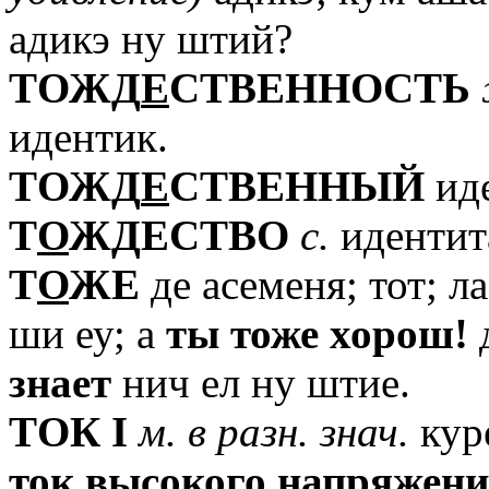
адикэ ну штий?
TОЖД
Е
СТВЕННОСТЬ
идентик.
TОЖД
Е
СТВЕННЫЙ
иде
T
О
ЖДЕСТВО
с.
идентит
T
О
ЖЕ
де асеменя; тот; л
ши еу; а
ты
тоже
хорош!
д
знает
нич ел ну штие.
TОК
I
м.
в
разн.
знач.
кур
ток
высокого
напряжени