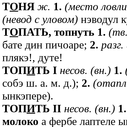
T
О
НЯ
ж.
1.
(место
ловли
(невод
с
уловом)
нэводул к
T
О
ПАТЬ,
топнуть
1.
(тв.
бате дин пичоаре;
2.
разг.
плякэ!, дуте!
TОП
И
ТЬ
I
несов.
(вн.)
1.
собэ ш. а. м. д.);
2.
(отап
ынкэпере).
TОП
И
ТЬ
II
несов.
(вн.)
1.
молоко
а фербе лаптеле ы