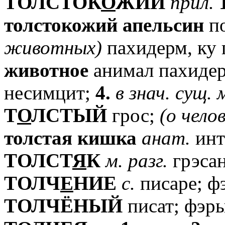
TОЛСТОК
О
ЖИЙ
прил.
толстокожий
апельсин
по
животных)
пахидерм, ку 
животное
анимал пахиде
несимцит;
4.
в
знач.
сущ.
T
О
ЛСТЫЙ
грос;
(о
чело
толстая
кишка
анат.
инт
TОЛСТ
Я
К
м.
разг.
грэсан
TОЛЧ
Е
НИЕ
с.
писаре; ф
TОЛЧЁНЫЙ
писат; фэр