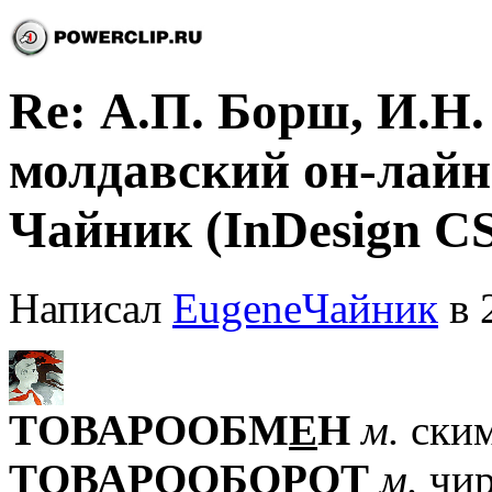
Re: А.П. Борш, И.Н
молдавский он-лайн 
Чайник (InDesign CS
Написал
EugeneЧайник
в 
TОВАРООБМ
Е
Н
м.
ским
TОВАРООБОР
О
Т
м.
чир