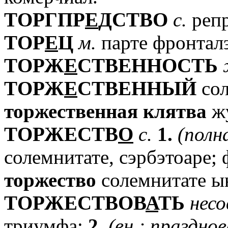
TОРГПР
Е
ДСТВО
с.
репр
TОР
Е
Ц
м.
парте фронталэ
TОРЖ
Е
СТВЕННОСТЬ
TОРЖ
Е
СТВЕННЫЙ
сол
торжественная
клятва
жу
TОРЖЕСТВ
О
с.
1.
(полн
солемнитате, сэрбэтоаре;
торжество
солемнитате ы
TОРЖЕСТВОВ
А
ТЬ
несо
триумфа;
2.
(вн.;
празднов