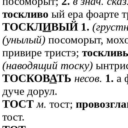
посоморыт;
2.
в
знач.
сказ
тоскливо
ый ера фоарте т
TОСКЛ
И
ВЫЙ
1.
(груст
(унылый)
посоморыт, мох
привире тристэ;
тосклив
(наводящий
тоску)
ынтрис
TОСКОВ
А
ТЬ
несов.
1.
а 
дуче дорул.
TОСТ
м.
тост;
провозгл
тост.