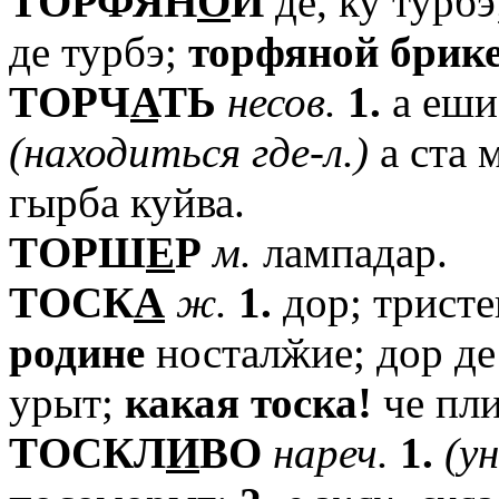
TОРФЯН
О
Й
де, ку турб
де турбэ;
торфяной
брик
TОРЧ
А
ТЬ
несов.
1.
а еши 
(находиться
где-л.)
а ста 
гырба куйва.
TОРШ
Е
Р
м.
лампадар.
TОСК
А
ж.
1.
дор; тристе
родине
носталӂие; дор де
урыт;
какая
тоска!
че пли
TОСКЛ
И
ВО
нареч.
1.
(у