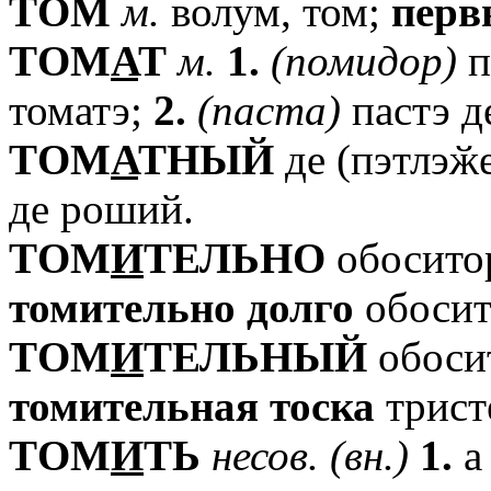
TОМ
м.
волум, том;
перв
TОМ
А
Т
м.
1.
(помидор)
п
томатэ;
2.
(паста)
пастэ д
TОМ
А
ТНЫЙ
де (пэтлэӂ
де роший.
TОМ
И
ТЕЛЬНО
обоситор
томительно
долго
обосит
TОМ
И
ТЕЛЬНЫЙ
обосит
томительная
тоска
трист
TОМ
И
ТЬ
несов.
(вн.)
1.
а 