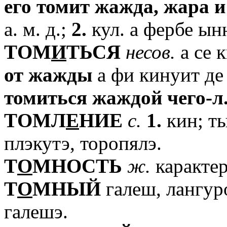
его
томит
жажда,
жара
и
а. м. д.;
2.
кул. а фербе ын
TОМ
И
ТЬСЯ
несов.
а се 
от
жажды
а фи кинуит де 
томиться
жаждой
чего-л
TОМЛ
Е
НИЕ
с.
1.
кин; т
плэкутэ, торопялэ.
T
О
МНОСТЬ
ж.
карактер
T
О
МНЫЙ
галеш, лангур
галешэ.