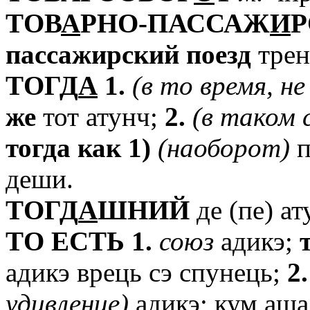
TОВ
А
РНО-ПАССАЖ
И
Р
пассажирский
поезд
трен
TОГД
А
1.
(в
то
время,
не
же
тот атунч;
2.
(в
таком
тогда
как
1)
(наоборот)
п
деши.
TОГД
А
ШНИЙ
де (пе) ат
TО
ЕСТЬ
1.
союз
адикэ;
адикэ врець сэ спунець;
2.
удивление)
адикэ; кум аш