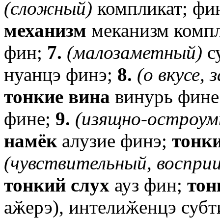
(сложный)
компликат; фин
механизм
меканизм комп
фин;
7.
(малозаметный)
с
нуанцэ финэ;
8.
(о
вкусе,
з
тонкие
вина
винурь фине
фине;
9.
(изящно-остроум
намёк
алузие финэ;
тонк
(чувствительный,
воспри
тонкий
слух
ауз фин;
тон
аӂерэ), интелиӂенцэ субт