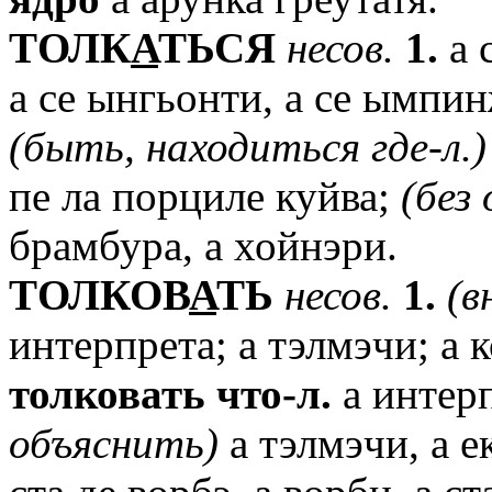
TОЛК
А
ТЬСЯ
несов.
1.
а 
а се ынгьонти, а се ымпин
(быть,
находиться
где-л.)
пе ла порциле куйва;
(без
брамбура, а хойнэри.
TОЛКОВ
А
ТЬ
несов.
1.
(в
интерпрета; а тэлмэчи; а 
толковать
что-л.
а интер
объяснить)
а тэлмэчи, а е