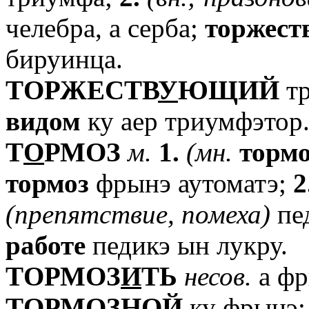
челебра, а серба;
торжест
бируинца.
TОРЖЕСТВ
У
ЮЩИЙ
тр
видом
ку аер триумфэтор
T
О
РМОЗ
м.
1.
(мн.
тормо
тормоз
фрынэ аутоматэ;
2
(препятствие,
помеха)
пед
работе
педикэ ын лукру.
TОРМОЗ
И
ТЬ
несов.
а ф
TОРМОЗН
О
Й
ку фрынэ;