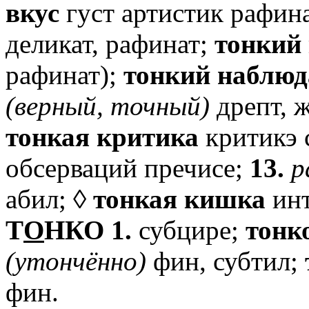
вкус
густ артистик рафин
деликат, рафинат;
тонкий
рафинат);
тонкий
наблюд
(верный,
точный)
дрепт, ж
тонкая
критика
критикэ 
обсерваций пречисе;
13.
р
абил; ◊
тонкая
кишка
инт
T
О
НКО
1.
субцире;
тонк
(утончённо)
фин, субтил;
фин.