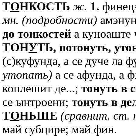
T
О
НКОСТЬ
ж.
1.
финец
мн.
(подробности)
амэнун
до
тонкостей
а куноаште ч
TОН
У
ТЬ,
потонуть,
уто
(с)куфунда, а се дуче ла 
утопать)
а се афунда, а ф
коплешит де...;
тонуть
в
с
се ынтроени;
тонуть
в
де
T
О
НЬШЕ
(сравнит.
ст.
май субцире; май фин.