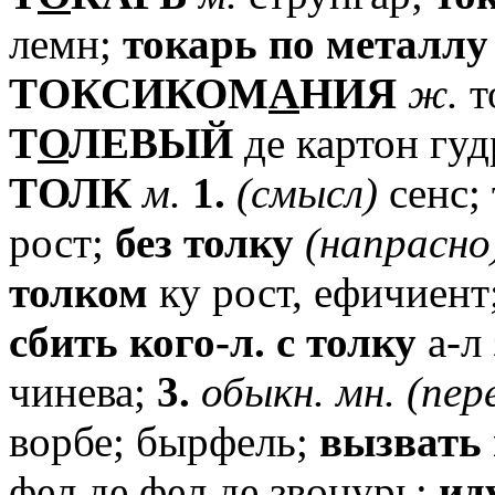
лемн;
токарь
по
металлу
TОКСИКОМ
А
НИЯ
ж.
т
T
О
ЛЕВЫЙ
де картон гуд
TОЛК
м.
1.
(смысл)
сенс;
рост;
без
толку
(напрасно
толком
ку рост, ефичиент
сбить
кого-л.
с
толку
а-л 
чинева;
3.
обыкн.
мн.
(пер
ворбе; бырфель;
вызвать
фел де фел де звонурь;
ид