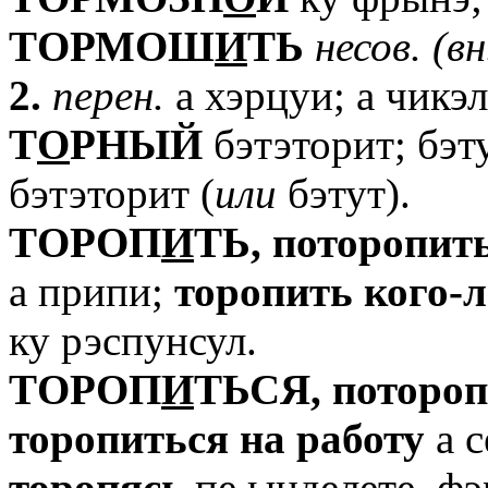
TОРМОШ
И
ТЬ
несов.
(вн
2.
перен.
а хэрцуи; а чикэл
T
О
РНЫЙ
бэтэторит; бэт
бэтэторит (
или
бэтут).
TОРОП
И
ТЬ,
поторопит
а припи;
торопить
кого-л
ку рэспунсул.
TОРОП
И
ТЬСЯ,
потороп
торопиться
на
работу
а с
торопясь
пе ынделете, фэ