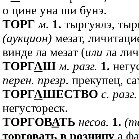
о цине уна ши бунэ.
TОРГ
м.
1.
тыргуялэ, тыр
(аукцион)
мезат, личитаци
винде ла мезат (
или
ла лич
TОРГ
А
Ш
м.
разг.
1.
негу
перен.
презр.
прекупец, са
TОРГ
А
ШЕСТВО
с.
разг.
негустореск.
TОРГОВ
А
ТЬ
несов.
1.
(т
торговать
в
розницу
а фа