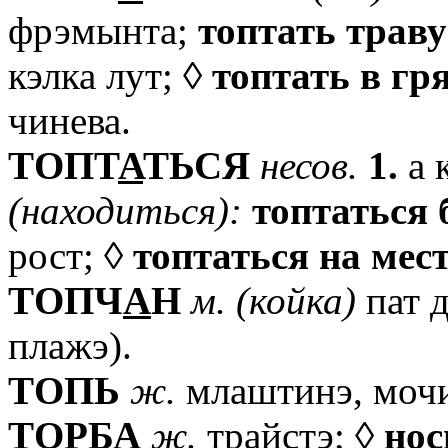
фрэмынта;
топтать
траву
кэлка лут; ◊
топтать
в
гр
чинева.
TОПТ
А
ТЬСЯ
несов.
1.
а 
(находиться):
топтаться
рост; ◊
топтаться
на
мес
TОПЧ
А
Н
м.
(койка)
пат д
плажэ).
TОПЬ
ж.
млаштинэ, мочи
T
О
РБА
ж.
трайстэ; ◊
нос