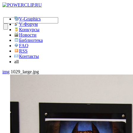
V-Graphics
V-Форум
Конкурсы
Новости
Библиотека
FAQ
RSS
Контакты
all
img
1029_large.jpg