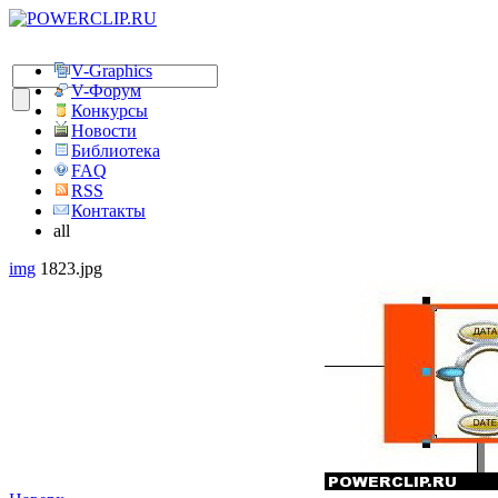
V-Graphics
V-Форум
Конкурсы
Новости
Библиотека
FAQ
RSS
Контакты
all
img
1823.jpg