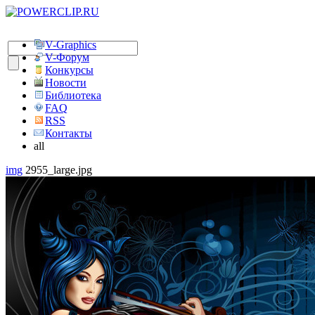
V-Graphics
V-Форум
Конкурсы
Новости
Библиотека
FAQ
RSS
Контакты
all
img
2955_large.jpg