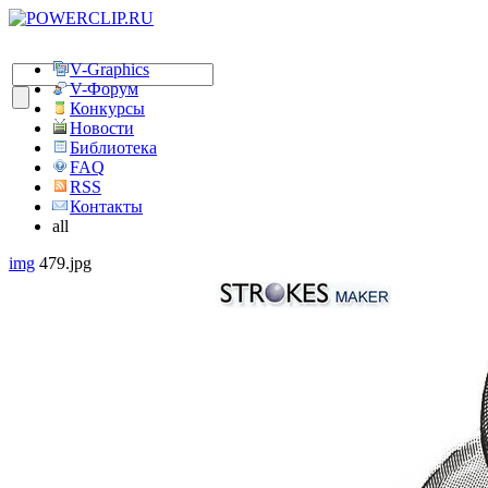
V-Graphics
V-Форум
Конкурсы
Новости
Библиотека
FAQ
RSS
Контакты
all
img
479.jpg