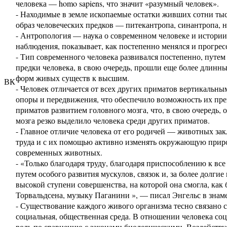
человека — homo sapiens, что значит «разумный человек».
- Находимые в земле ископаемые остатки живших сотни тыс
образ человеческих предков — питекантропа, синантропа, н
- Антропология — наука о современном человеке и истории
наблюдения, показывает, как постепенно менялся и прогрес
- Тип современного человека развивался постепенно, путе
предки человека, в свою очередь, прошли еще более длин
форм живых существ к высшим.
ВК
- Человек отличается от всех других приматов вертикаль
опоры и передвижения, что обеспечило возможность их пре
приматов развитием головного мозга, что, в свою очередь,
мозга резко выделило человека среди других приматов.
- Главное отличие человека от его родичей — животных зак
труда и с их помощью активно изменять окружающую природ
современных животных.
- «Только благодаря труду, благодаря приспособлению к вс
путем особого развития мускулов, связок и, за более долгие
высокой ступени совершенства, на которой она смогла, как
Торвальдсена, музыку Паганини », — писал Энгельс в знаме
- Существование каждого живого организма тесно связано 
социальная, общественная среда. В отношении человека с
роль по сравнению с законами биологическими. Воздейству