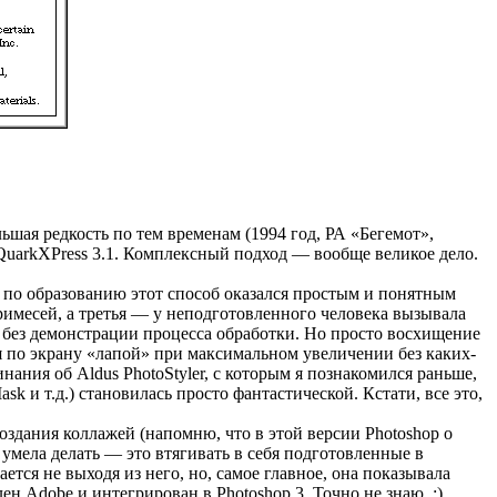
шая редкость по тем временам (1994 год, РА «Бегемот»,
и QuarkXPress 3.1. Комплексный подход — вообще великое дело.
ря по образованию этот способ оказался простым и понятным
римесей, а третья — у неподготовленного человека вызывала
т без демонстрации процесса обработки. Но просто восхищение
я по экрану «лапой» при максимальном увеличении без каких-
ания об Aldus PhotoStyler, с которым я познакомился раньше,
sk и т.д.) становилась просто фантастической. Кстати, все это,
создания коллажей (напомню, что в этой версии Photoshop о
а умела делать — это втягивать в себя подготовленные в
ается не выходя из него, но, самое главное, она показывала
ен Adobe и интегрирован в Photoshop 3. Точно не знаю. ;)