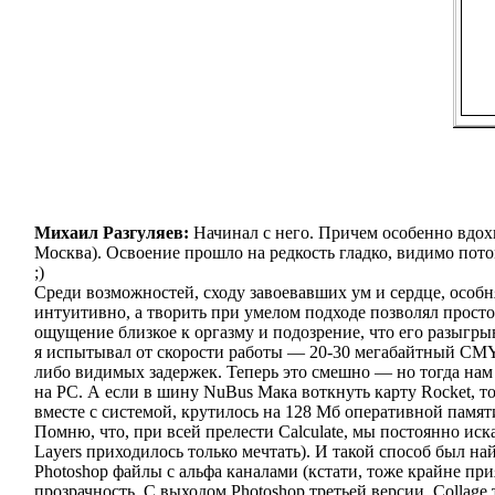
Михаил Разгуляев:
Начинал с него. Причем особенно вдохн
Москва). Освоение прошло на редкость гладко, видимо потом
;)
Среди возможностей, сходу завоевавших ум и сердце, особня
интуитивно, а творить при умелом подходе позволял просто
ощущение близкое к оргазму и подозрение, что его разыгр
я испытывал от скорости работы — 20-30 мегабайтный CMYK
либо видимых задержек. Теперь это смешно — но тогда нам 
на PC. А если в шину NuBus Мака воткнуть карту Rocket, то 
вместе с системой, крутилось на 128 Мб оперативной памя
Помню, что, при всей прелести Calculate, мы постоянно иск
Layers приходилось только мечтать). И такой способ был най
Photoshop файлы с альфа каналами (кстати, тоже крайне прия
прозрачность. С выходом Photoshop третьей версии, Collage