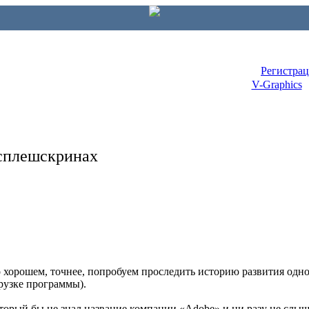
Регистра
V-Graphics
 сплешскринах
 о хорошем, точнее, попробуем проследить историю развития од
рузке программы).
торый бы не знал название компании «Adobe» и ни разу не слыша