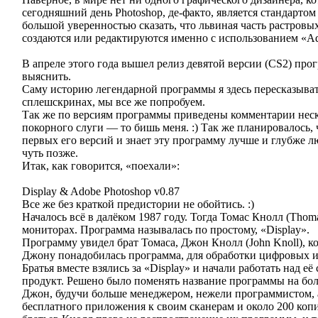
сегодняшний день Photoshop, де-факто, является стандарто
большой уверенностью сказать, что львиная часть растров
создаются или редактируются именно с использованием «Ad
В апреле этого года вышел релиз девятой версии (CS2) про
выяснить.
Саму историю легендарной программы я здесь пересказывать
сплешскринах, мы все же попробуем.
Так же по версиям программы приведены комментарии неско
покорного слуги — то бишь меня. :) Так же планировалось
первых его версий и знает эту программу лучше и глубже л
чуть позже.
Итак, как говорится, «поехали»:
Display & Adobe Photoshop v0.87
Все же без краткой предистории не обойтись. :)
Началось всё в далёком 1987 году. Тогда Томас Кнолл (Thom
мониторах. Программа называлась по простому, «Display».
Программу увидел брат Томаса, Джон Кнолл (John Knoll), ко
Джону понадобилась программа, для обработки цифровых 
Братья вместе взялись за «Display» и начали работать над
продукт. Решено было поменять название программы на боле
Джон, будучи больше менеджером, нежели программистом, ак
бесплатного приложения к своим сканерам и около 200 копи