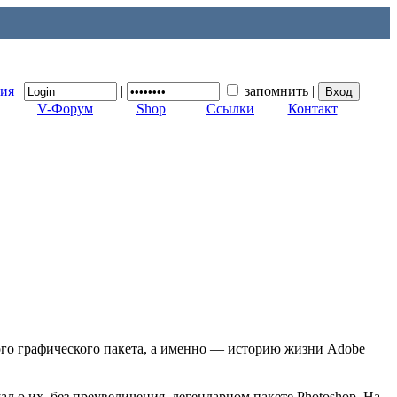
ция
|
|
запомнить
|
V-Форум
Shop
Ссылки
Контакт
ного графического пакета, а именно — историю жизни Adobe
л о их, без преувеличения, легендарном пакете Photoshop. На