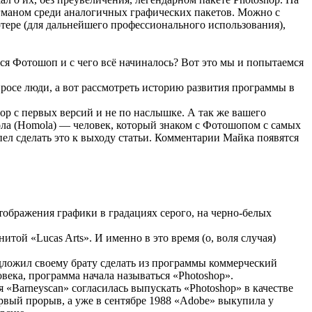
лагманом среди аналогичных графических пакетов. Можно с
тере (для дальнейшего профессионального использования),
ся Фотошоп и с чего всё начиналось? Вот это мы и попытаемся
просе люди, а вот рассмотреть историю развития программы в
p с первых версий и не по наслышке. А так же вашего
ола (Homola) — человек, который знаком с Фотошопом с самых
пел сделать это к выходу статьи. Комментарии Майка появятся
отображения графики в градациях серого, на черно-белых
той «Lucas Arts». И именно в это время (о, воля случая)
едложил своему брату сделать из программы коммерческий
века, программа начала называться «Photoshop».
«Barneyscan» согласилась выпускать «Photoshop» в качестве
ервый прорыв, а уже в сентябре 1988 «Adobe» выкупила у