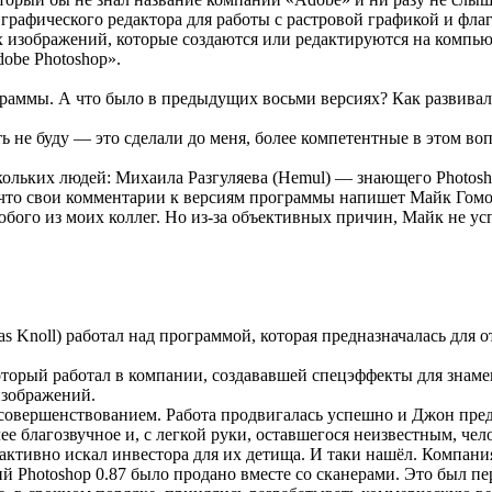
м графического редактора для работы с растровой графикой и ф
ых изображений, которые создаются или редактируются на компью
obe Photoshop».
граммы. А что было в предыдущих восьми версиях? Как развивал
 не буду — это сделали до меня, более компетентные в этом во
льких людей: Михаила Разгуляева (Hemul) — знающего Photosho
, что свои комментарии к версиям программы напишет Майк Гом
юбого из моих коллег. Но из-за объективных причин, Майк не ус
as Knoll) работал над программой, которая предназначалась для 
торый работал в компании, создававшей спецэффекты для знамени
изображений.
 её совершенствованием. Работа продвигалась успешно и Джон пр
е благозвучное и, с легкой руки, оставшегося неизвестным, чело
тивно искал инвестора для их детища. И таки нашёл. Компания 
й Photoshop 0.87 было продано вместе со сканерами. Это был п