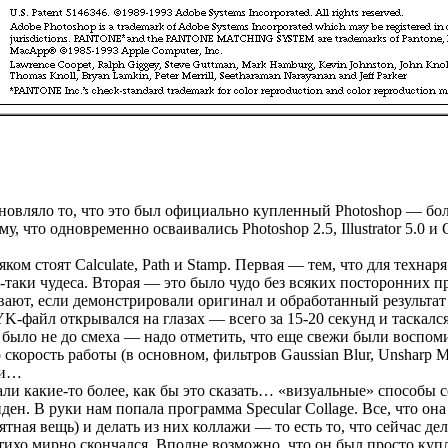
овляло то, что это был официально купленный Photoshop — боль
у, что одновременно осваивались Photoshop 2.5, Illustrator 5.0 
ком стоят Calculate, Path и Stamp. Первая — тем, что для техна
-таки чудеса. Вторая — это было чудо без всяких посторонних п
ывают, если демонстрировали оригинал и обработанный результа
-файл открывался на глазах — всего за 15-20 секунд и таскалс
было не до смеха — надо отметить, что еще свежи были воспомин
скорость работы (в основном, фильтров Gaussian Blur, Unsharp Ma
ти…
али какие-то более, как бы это сказать… «визуальные» способы 
ден. В руки нам попала программа Specular Collage. Все, что он
тная вещь) и делать из них коллажи — то есть то, что сейчас дел
 тихо мирно скончался. Вполне возможно, что он был просто купл