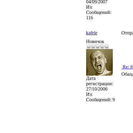
04/09/2007
Из:
Сообщений:
116
kafele
Отпр
Новичок
Re: Н
Обалд
Дата
регистрации:
27/10/2006
Из:
Сообщений:
9