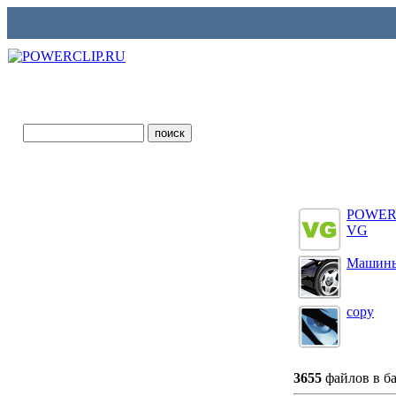
POWER
VG
Машин
copy
3655
файлов в 