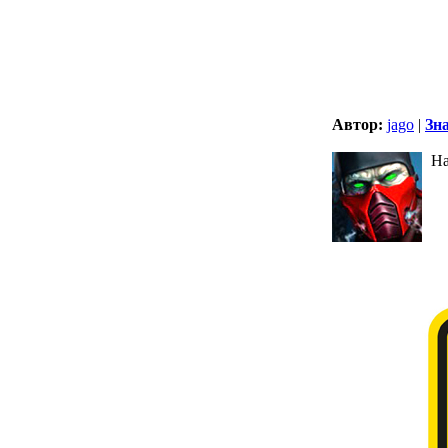
Автор:
jago
|
Зн
На