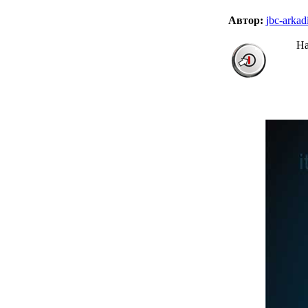
Автор:
jbc-arkadi
На