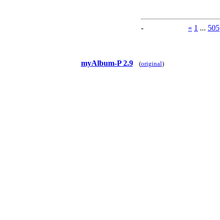
-
«
1
...
505
myAlbum-P 2.9
(
original
)