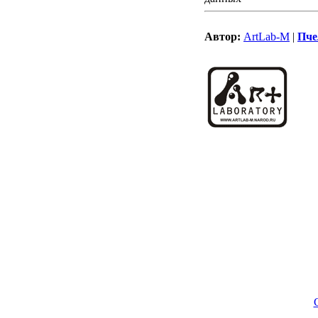
Автор:
ArtLab-M
|
Пч