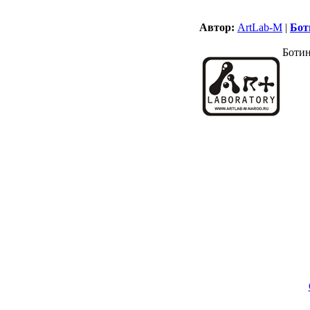
Автор:
ArtLab-M
|
Бот
Боти