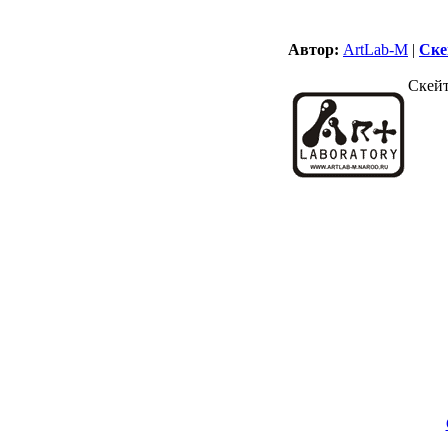
Автор:
ArtLab-M
|
Ске
Скей