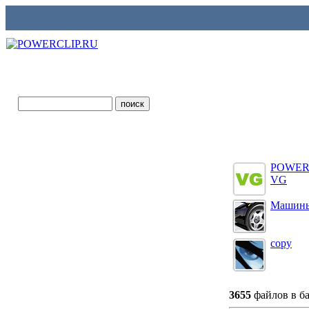
POWER
VG
Машин
copy
3655
файлов в 