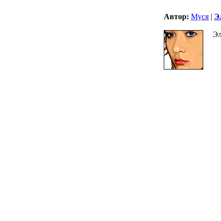
Автор:
Муся
|
Э
Э